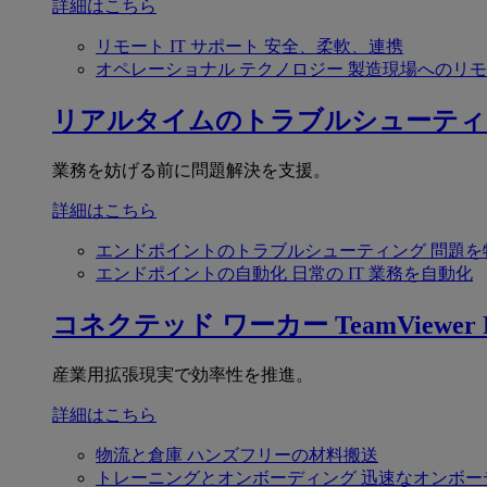
詳細はこちら
リモート IT サポート
安全、柔軟、連携
オペレーショナル テクノロジー
製造現場へのリモ
リアルタイムのトラブルシューティ
業務を妨げる前に問題解決を支援。
詳細はこちら
エンドポイントのトラブルシューティング
問題を
エンドポイントの自動化
日常の IT 業務を自動化
コネクテッド ワーカー
TeamViewer F
産業用拡張現実で効率性を推進。
詳細はこちら
物流と倉庫
ハンズフリーの材料搬送
トレーニングとオンボーディング
迅速なオンボー