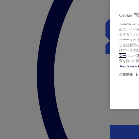
Cookie
TeamVi
めに、Coo
クすることによ
たデータのそ
る当社製品の
びデータの処
シー
および
置を自由に
TeamVie
企業情報