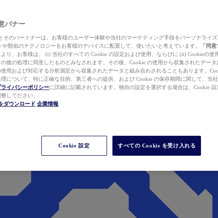
 同意バナー
ewer とそのパートナーは、お客様のユーザー体験や当社のマーケティング手段をパーソナライ
kie や類似のテクノロジーをお客様のデバイスに配置して、使いたいと考えています。
「同意
り、お客様は、 (i) 当社のすべての Cookie の設定および使用、ならびに (ii) Cookie
の後の処理に同意したものとみなされます。その後、Cookie の使用から収集されたデー
使用および対応する分析測定から収集されたデータと組み合わされることもあります。Cook
理について、特に正確な目的、第三者への提供、および Cookie の保存期間に関して、当
プライバシーポリシー
に詳細に記載されています。独自の設定を選択する場合は、Cookie 設定で
調整してださい。
werをダウンロード
企業情報
Cookie 設定
すべての Cookie を受け入れる