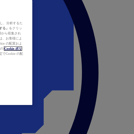
ズし、分析するた
する」
をクリッ
の使用から収集され
タは、お客様によ
ie の配置およ
社の
Cookie ポリ
Cookie の配