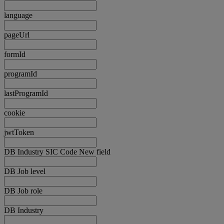
language
pageUrl
formId
programId
lastProgramId
cookie
jwtToken
DB Industry SIC Code New field
DB Job level
DB Job role
DB Industry