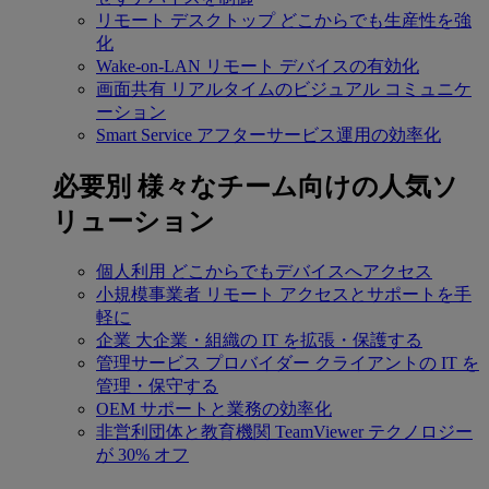
リモート デスクトップ
どこからでも生産性を強
化
Wake-on-LAN
リモート デバイスの有効化
画面共有
リアルタイムのビジュアル コミュニケ
ーション
Smart Service
アフターサービス運用の効率化
必要別
様々なチーム向けの人気ソ
リューション
個人利用
どこからでもデバイスへアクセス
小規模事業者
リモート アクセスとサポートを手
軽に
企業
大企業・組織の IT を拡張・保護する
管理サービス プロバイダー
クライアントの IT を
管理・保守する
OEM
サポートと業務の効率化
非営利団体と教育機関
TeamViewer テクノロジー
が 30% オフ