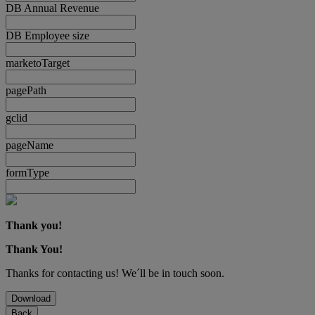
DB Annual Revenue
DB Employee size
marketoTarget
pagePath
gclid
pageName
formType
Thank you!
Thank You!
Thanks for contacting us! We´ll be in touch soon.
Download
Back