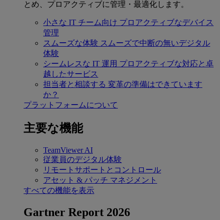
とめ、プロアクティブに管理・最適化します。
小さな IT チーム向け
プロアクティブなデバイス
管理
スムーズな体験
スムーズで中断の無いデジタル
体験
シームレスな IT 運用
プロアクティブな対応と卓
越したサービス
担当者と相談する
変革の準備はできています
か？
プラットフォームについて
主要な機能
TeamViewer AI
従業員のデジタル体験
リモートサポートとコントロール
アセット & パッチ マネジメント
すべての機能を表示
Gartner Report 2026