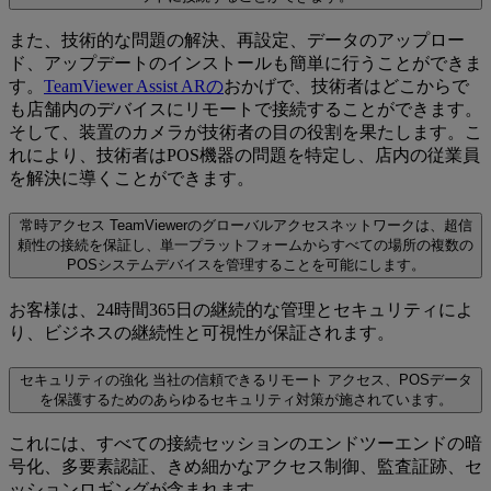
また、技術的な問題の解決、再設定、データのアップロー
ド、アップデートのインストールも簡単に行うことができま
す。
TeamViewer Assist ARの
おかげで、技術者はどこからで
も店舗内のデバイスにリモートで接続することができます。
そして、装置のカメラが技術者の目の役割を果たします。こ
れにより、技術者はPOS機器の問題を特定し、店内の従業員
を解決に導くことができます。
常時アクセス
TeamViewerのグローバルアクセスネットワークは、超信
頼性の接続を保証し、単一プラットフォームからすべての場所の複数の
POSシステムデバイスを管理することを可能にします。
お客様は、24時間365日の継続的な管理とセキュリティによ
り、ビジネスの継続性と可視性が保証されます。
セキュリティの強化
当社の信頼できるリモート アクセス、POSデータ
を保護するためのあらゆるセキュリティ対策が施されています。
これには、すべての接続セッションのエンドツーエンドの暗
号化、多要素認証、きめ細かなアクセス制御、監査証跡、セ
ッションロギングが含まれます。