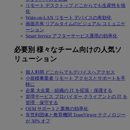
リモート デスクトップ
どこからでも生産性を強
化
Wake-on-LAN
リモート デバイスの有効化
画面共有
リアルタイムのビジュアル コミュニケ
ーション
Smart Service
アフターサービス運用の効率化
必要別
様々なチーム向けの人気ソ
リューション
個人利用
どこからでもデバイスへアクセス
小規模事業者
リモート アクセスとサポートを手
軽に
企業
大企業・組織の IT を拡張・保護する
管理サービス プロバイダー
クライアントの IT を
管理・保守する
OEM
サポートと業務の効率化
非営利団体と教育機関
TeamViewer テクノロジー
が 30% オフ