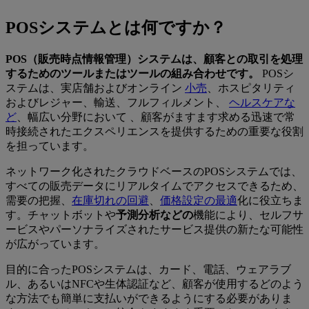
POSシステムとは何ですか？
POS（販売時点情報管理）システムは、顧客との取引を処理
するためのツールまたはツールの組み合わせです。
POSシ
ステムは、実店舗およびオンライン
小売
、ホスピタリティ
およびレジャー、輸送、フルフィルメント、
ヘルスケアな
ど
、幅広い分野において 、顧客がますます求める迅速で常
時接続されたエクスペリエンスを提供するための重要な役割
を担っています。
ネットワーク化されたクラウドベースのPOSシステムでは、
すべての販売データにリアルタイムでアクセスできるため、
需要の把握、
在庫切れの回避
、
価格設定の最適
化に役立ちま
す。チャットボットや
予測分析などの
機能により、セルフサ
ービスやパーソナライズされたサービス提供の新たな可能性
が広がっています。
目的に合ったPOSシステムは、カード、電話、ウェアラブ
ル、あるいはNFCや生体認証など、顧客が使用するどのよう
な方法でも簡単に支払いができるようにする必要がありま