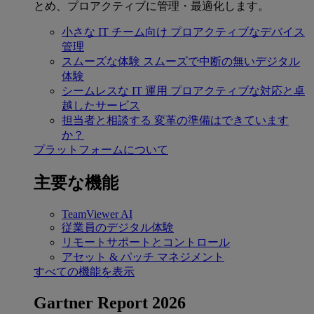
とめ、プロアクティブに管理・最適化します。
小さな IT チーム向け
プロアクティブなデバイス
管理
スムーズな体験
スムーズで中断の無いデジタル
体験
シームレスな IT 運用
プロアクティブな対応と卓
越したサービス
担当者と相談する
変革の準備はできています
か？
プラットフォームについて
主要な機能
TeamViewer AI
従業員のデジタル体験
リモートサポートとコントロール
アセット & パッチ マネジメント
すべての機能を表示
Gartner Report 2026