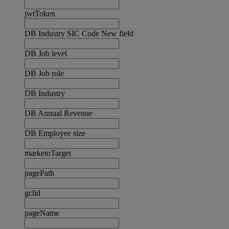
jwtToken
DB Industry SIC Code New field
DB Job level
DB Job role
DB Industry
DB Annual Revenue
DB Employee size
marketoTarget
pagePath
gclid
pageName