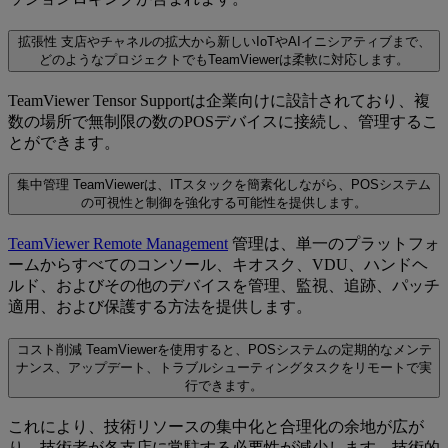
拡張性
支店やチャネルの拡大から新しいIoTやAIイニシアティブまで、
どのようなプロジェクトでもTeamViewerは柔軟に対応します。
TeamViewer Tensor Supportは企業向けに設計されており、複
数の場所で無制限の数のPOSデバイスに接続し、管理するこ
とができます。
集中管理
TeamViewerは、ITスタックを簡素化しながら、POSシステム
の可視性と制御を強化する可能性を提供します。
TeamViewer Remote Management
管理は、単一のプラットフォ
ームからすべてのコンソール、キオスク、VDU、ハンドヘ
ルド、およびその他のデバイスを管理、監視、追跡、パッチ
適用、および保護する方法を提供します。
コスト削減
TeamViewerを使用すると、POSシステムの定期的なメンテ
ナンス、アップデート、トラブルシューティングタスクをリモートで実
行できます。
これにより、技術リソースの集中化と合理化の余地が広が
り、技術者が各支店に常駐する必要性が減少します。技術的