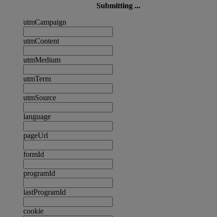
Submitting ...
utmCampaign
utmContent
utmMedium
utmTerm
utmSource
language
pageUrl
formId
programId
lastProgramId
cookie