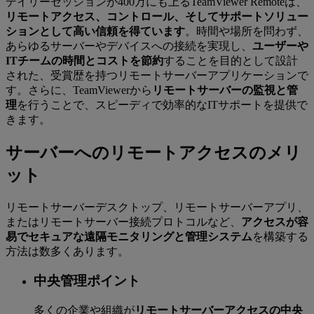
デイリーセッションが400万にも上るTeamViewer Remoteは、
リモートアクセス、コントロール、そしてサポートソリュー
ションとして高い信頼を得ています
。時間や場所を問わず、
あらゆるサーバーやデバイスへの接続を実現し、
ユーザーや
ITチームの時間とコストを節約
することを目的として設計
された、受賞歴を持つリモートサーバーアプリケーションで
す。さらに、TeamViewerから
リモートサーバーの監視と管
理
を行うことで、スピーディで効率的なITサポートを提供で
きます。
サーバーへのリモートアクセスのメリ
ット
リモートサーバーデスクトップ、リモートサーバーアプリ、
またはリモートサーバー接続プロトコルなど、
アクセスが容
易でセキュアな遠隔モニタリングと管理システム
を構築する
方法は数多くあります。
中央管理ポイント
多くの企業や組織が
リモートサーバーアクセスの中央