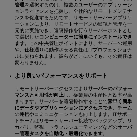
管理
を選択するのは、複数のユーザーのアプリケーシ
ョンライセンスを把握し、全社的なリモートメンテナ
ンスを促進するためです。リモートサーバーアプリケ
ーションにより、リモートサービスの監視と管理を一
元的に実施でき、遠隔操作を行うサーバーホストとし
て選択した
コンピューターに簡単にインストールでき
ます
。この中央管理ポイントにより、サーバーの運用
や、仕様通りに動作させる責任はITプロフェッショナ
ルに委ねられます。彼らがどこにいても、その責任は
変わりません。
より良いパフォーマンスをサポート
リモートサーバーアクセスにより
サーバーのパフォー
マンスと可用性が向上
し、従業員の生産性と効率が高
まります。サーバーを遠隔操作することで
素早く簡単
にデータやアプリケーションにアクセスでき
、チーム
の連携やコミュニケーションも向上します。ITサポー
トチームはリモートサーバー接続でバックアップ、リ
カバリ、監視、トラブルシューティングなどの
サーバ
ー管理タスクを自動化・最適化
できます。