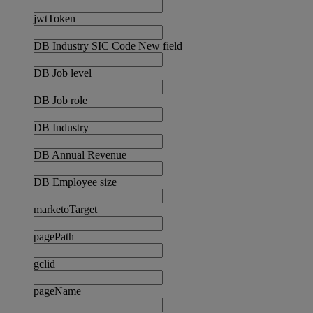
jwtToken
DB Industry SIC Code New field
DB Job level
DB Job role
DB Industry
DB Annual Revenue
DB Employee size
marketoTarget
pagePath
gclid
pageName