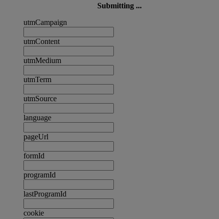
Submitting ...
utmCampaign
utmContent
utmMedium
utmTerm
utmSource
language
pageUrl
formId
programId
lastProgramId
cookie