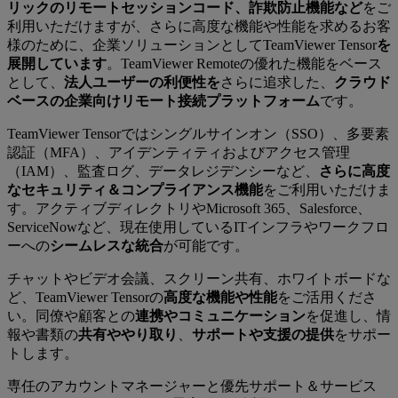
リックのリモートセッションコード、詐欺防止機能など
をご
利用いただけますが、さらに高度な機能や性能を求めるお客
様のために、企業ソリューションとしてTeamViewer Tensor
を
展開しています
。TeamViewer Remoteの優れた機能をベース
として、
法人ユーザーの利便性を
さらに追求した、
クラウド
ベースの企業向けリモート接続プラットフォーム
です。
TeamViewer Tensorではシングルサインオン（SSO）、多要素
認証（MFA）、アイデンティティおよびアクセス管理
（IAM）、監査ログ、データレジデンシーなど、
さらに高度
なセキュリティ＆コンプライアンス機能
をご利用いただけま
す。アクティブディレクトリやMicrosoft 365、Salesforce、
ServiceNowなど、現在使用しているITインフラやワークフロ
ーへの
シームレスな統合
が可能です。
チャットやビデオ会議、スクリーン共有、ホワイトボードな
ど、TeamViewer Tensorの
高度な機能や性能
をご活用くださ
い。同僚や顧客との
連携やコミュニケーション
を促進し、情
報や書類の
共有ややり取り
、
サポートや支援の提供
をサポー
トします。
専任のアカウントマネージャーと優先サポート＆サービス