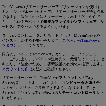
TeamViewerのリモートサーバーアプリケーションを使用す
ると、シンプルかつセキュアにリモートサーバー接続を構築
できます。認証された法人ユーザーは世界中のどこからで
も、あらゆるデバイスで
重要なファイルやソフトウェア、サ
ービス
にアクセスできるようになります。
ローカルコンピュータとリモートサーバーにTeamViewerを
インストールする必要があります。
こちらからTeamViewer
をダウンロード
できます。
両方のデバイスでTeamViewerアカウントにログインしま
す。これにより、デバイスや連絡先を一元管理できます。セ
キュリティ強化のため、二要素認証の有効化を推奨します。
アカウントの作成
方法をご確認ください。
リモートサーバーで、TeamViewerアカウントへの
Easy
Access
を許可します。これにより、
コンピュータ＆連絡先
リ
ストから1クリックで接続できるようになります。
Easy
Access
オプションはTeamViewerの
リモートコントロール
タブ
にあります。