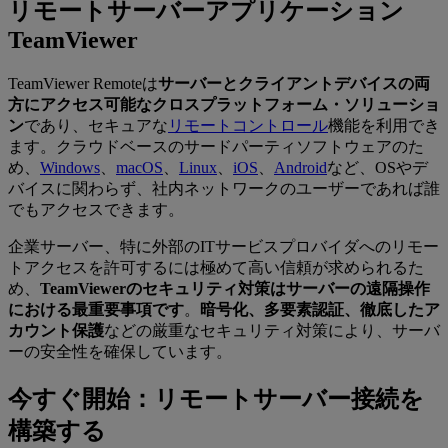
リモートサーバーアプリケーション
TeamViewer
TeamViewer Remoteは
サーバーとクライアントデバイスの両
方にアクセス可能なクロスプラットフォーム・ソリューショ
ン
であり、セキュアな
リモートコントロール
機能を利用でき
ます。クラウドベースのサードパーティソフトウェアのた
め、
Windows
、
macOS
、
Linux
、
iOS
、
Android
など、OSやデ
バイスに関わらず、社内ネットワークのユーザーであれば誰
でもアクセスできます。
企業サーバー、特に外部のITサービスプロバイダへのリモー
トアクセスを許可するには極めて高い信頼が求められるた
め、
TeamViewerのセキュリティ対策はサーバーの遠隔操作
における最重要事項です
。
暗号化、多要素認証、徹底したア
カウント保護
などの厳重なセキュリティ対策により、サーバ
ーの安全性を確保しています。
今すぐ開始：リモートサーバー接続を
構築する