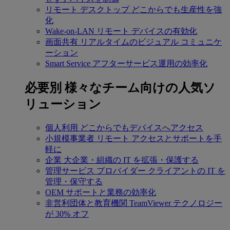
リモート デスクトップ
どこからでも生産性を強
化
Wake-on-LAN
リモート デバイスの有効化
画面共有
リアルタイムのビジュアル コミュニケ
ーション
Smart Service
アフターサービス運用の効率化
必要別
様々なチーム向けの人気ソ
リューション
個人利用
どこからでもデバイスへアクセス
小規模事業者
リモート アクセスとサポートを手
軽に
企業
大企業・組織の IT を拡張・保護する
管理サービス プロバイダー
クライアントの IT を
管理・保守する
OEM
サポートと業務の効率化
非営利団体と教育機関
TeamViewer テクノロジー
が 30% オフ