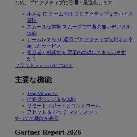
とめ、プロアクティブに管理・最適化します。
小さな IT チーム向け
プロアクティブなデバイス
管理
スムーズな体験
スムーズで中断の無いデジタル
体験
シームレスな IT 運用
プロアクティブな対応と卓
越したサービス
担当者と相談する
変革の準備はできています
か？
プラットフォームについて
主要な機能
TeamViewer AI
従業員のデジタル体験
リモートサポートとコントロール
アセット & パッチ マネジメント
すべての機能を表示
Gartner Report 2026