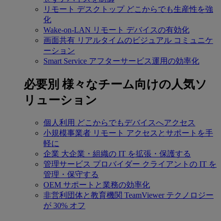
リモート デスクトップ
どこからでも生産性を強
化
Wake-on-LAN
リモート デバイスの有効化
画面共有
リアルタイムのビジュアル コミュニケ
ーション
Smart Service
アフターサービス運用の効率化
必要別
様々なチーム向けの人気ソ
リューション
個人利用
どこからでもデバイスへアクセス
小規模事業者
リモート アクセスとサポートを手
軽に
企業
大企業・組織の IT を拡張・保護する
管理サービス プロバイダー
クライアントの IT を
管理・保守する
OEM
サポートと業務の効率化
非営利団体と教育機関
TeamViewer テクノロジー
が 30% オフ