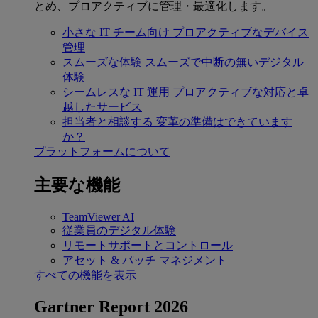
とめ、プロアクティブに管理・最適化します。
小さな IT チーム向け
プロアクティブなデバイス
管理
スムーズな体験
スムーズで中断の無いデジタル
体験
シームレスな IT 運用
プロアクティブな対応と卓
越したサービス
担当者と相談する
変革の準備はできています
か？
プラットフォームについて
主要な機能
TeamViewer AI
従業員のデジタル体験
リモートサポートとコントロール
アセット & パッチ マネジメント
すべての機能を表示
Gartner Report 2026