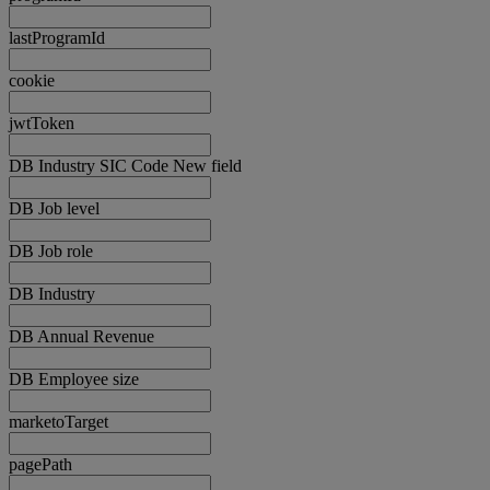
lastProgramId
cookie
jwtToken
DB Industry SIC Code New field
DB Job level
DB Job role
DB Industry
DB Annual Revenue
DB Employee size
marketoTarget
pagePath