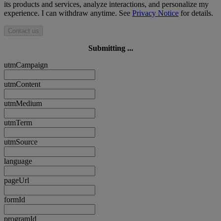
its products and services, analyze interactions, and personalize my
experience. I can withdraw anytime. See
Privacy Notice
for details.
Contact us
Submitting ...
utmCampaign
utmContent
utmMedium
utmTerm
utmSource
language
pageUrl
formId
programId