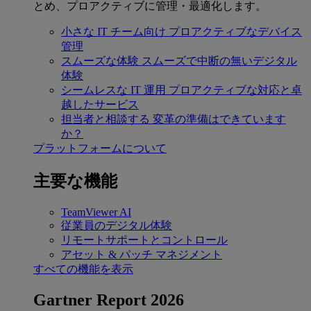
とめ、プロアクティブに管理・最適化します。
小さな IT チーム向け
プロアクティブなデバイス
管理
スムーズな体験
スムーズで中断の無いデジタル
体験
シームレスな IT 運用
プロアクティブな対応と卓
越したサービス
担当者と相談する
変革の準備はできています
か？
プラットフォームについて
主要な機能
TeamViewer AI
従業員のデジタル体験
リモートサポートとコントロール
アセット & パッチ マネジメント
すべての機能を表示
Gartner Report 2026