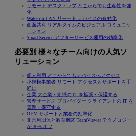
リモート デスクトップ
どこからでも生産性を強
化
Wake-on-LAN
リモート デバイスの有効化
画面共有
リアルタイムのビジュアル コミュニケ
ーション
Smart Service
アフターサービス運用の効率化
必要別
様々なチーム向けの人気ソ
リューション
個人利用
どこからでもデバイスへアクセス
小規模事業者
リモート アクセスとサポートを手
軽に
企業
大企業・組織の IT を拡張・保護する
管理サービス プロバイダー
クライアントの IT を
管理・保守する
OEM
サポートと業務の効率化
非営利団体と教育機関
TeamViewer テクノロジー
が 30% オフ