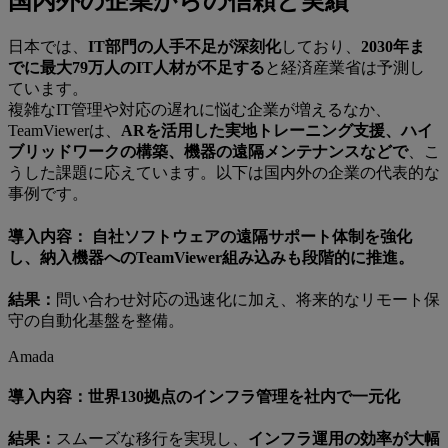
国内外の企業からの信頼と実績
日本では、
IT部門の人手不足が深刻化
しており、
2030年ま
でに最大79万人のIT人材が不足する
と経済産業省は予測し
ています。
複雑なIT管理や対応の遅れに悩む企業が増えるなか、
TeamViewerは、
ARを活用した実地トレーニング支援、ハイ
ブリッドワークの構築、機器の遠隔メンテナンスなどで
、こ
うした課題に応えています。以下は国内外の企業の代表的な
事例です。
導入内容： 自社ソフトウェアの遠隔サポート体制を強化
し、納入機器へのTeamViewer組み込みも段階的に推進。
結果：
問い合わせ対応の迅速化に加え、将来的なリモート保
守の自動化基盤を整備。
Amada
導入内容：世界130拠点のインフラ管理を社内で一元化
結果：
スムーズな移行を実現し、
インフラ運用の効率が大幅