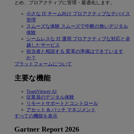
とめ、プロアクティブに管理・最適化します。
小さな IT チーム向け
プロアクティブなデバイス
管理
スムーズな体験
スムーズで中断の無いデジタル
体験
シームレスな IT 運用
プロアクティブな対応と卓
越したサービス
担当者と相談する
変革の準備はできています
か？
プラットフォームについて
主要な機能
TeamViewer AI
従業員のデジタル体験
リモートサポートとコントロール
アセット & パッチ マネジメント
すべての機能を表示
Gartner Report 2026