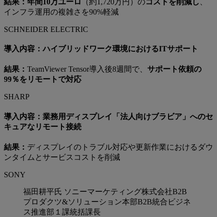
結果：年間10万ユーロ
（約1,720万円）の
コストを削減し
、
インフラ運用の複雑さを90%軽減
SCHNEIDER ELECTRIC
導入内容：ハイブリッドワーク環境におけるITサポート
結果：
TeamViewer Tensor導入後8週間で、
サポート依頼の
99％をリモートで対応
SHARP
導入内容：業務用ディスプレイ「法人向けブラビア」へのセ
キュアなリモート接続
結果：
ディスプレイのトラブル対応や更新作業におけるダウ
ンタイムとサービスコストを削減
SONY
福田耕平氏
ソニーマーケティング株式会社B2B
プロダクツ&ソリューション本部B2B統合ビジネ
ス推進部１課統括課長