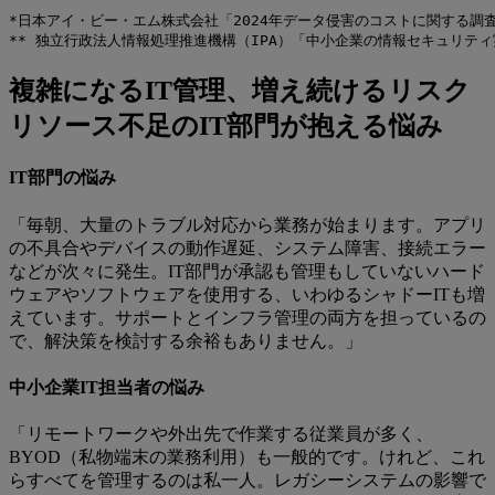
*日本アイ・ビー・エム株式会社「2024年データ侵害のコストに関する調査
** 独立行政法人情報処理推進機構（IPA）「中小企業の情報セキュリティ実
複雑になるIT管理、増え続けるリスク
リソース不足のIT部門が抱える悩み
IT部門の悩み
「毎朝、大量のトラブル対応から業務が始まります。アプリ
の不具合やデバイスの動作遅延、システム障害、接続エラー
などが次々に発生。IT部門が承認も管理もしていないハード
ウェアやソフトウェアを使用する、いわゆるシャドーITも増
えています。サポートとインフラ管理の両方を担っているの
で、解決策を検討する余裕もありません。」
中小企業IT担当者の悩み
「リモートワークや外出先で作業する従業員が多く、
BYOD（私物端末の業務利用）も一般的です。けれど、これ
らすべてを管理するのは私一人。レガシーシステムの影響で