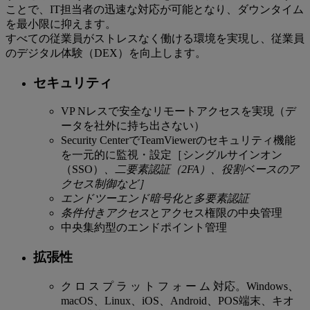
ことで、IT担当者の迅速な対応が可能となり、ダウンタイム
を最小限に抑えます。
すべての従業員がストレスなく働ける環境を実現し、従業員
のデジタル体験（DEX）を向上します。
セキュリティ
VP Nレスで安全なリモートアクセスを実現（デ
ータを社外に持ち出さない）
Security CenterでTeamViewerのセキュリティ機能
を一元的に監視・設定［シングルサインオン
（SSO）
、二要素認証（2FA）、役割ベースのア
クセス制御など］
エンドツーエンド暗号化と多要素認証
条件付きアクセス
とアクセス権限の中央管理
中央集約型のエンドポイント管理
拡張性
ク ロ ス プ ラ ッ ト フ ォ ー ム 対応。Windows、
macOS、Linux、iOS、Android、POS端末、キオ