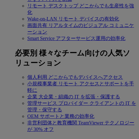
リモート デスクトップ
どこからでも生産性を強
化
Wake-on-LAN
リモート デバイスの有効化
画面共有
リアルタイムのビジュアル コミュニケ
ーション
Smart Service
アフターサービス運用の効率化
必要別
様々なチーム向けの人気ソ
リューション
個人利用
どこからでもデバイスへアクセス
小規模事業者
リモート アクセスとサポートを手
軽に
企業
大企業・組織の IT を拡張・保護する
管理サービス プロバイダー
クライアントの IT を
管理・保守する
OEM
サポートと業務の効率化
非営利団体と教育機関
TeamViewer テクノロジー
が 30% オフ