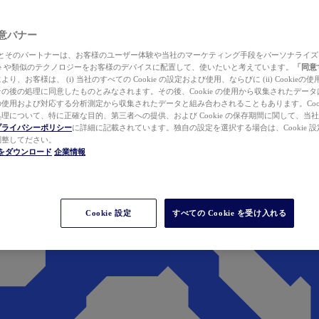
 同意バナー
ewer とそのパートナーは、お客様のユーザー体験や当社のマーケティング手段をパーソナライ
kie や類似のテクノロジーをお客様のデバイスに配置して、使いたいと考えています。
「同意
り、お客様は、 (i) 当社のすべての Cookie の設定および使用、ならびに (ii) Cookie
の後の処理に同意したものとみなされます。その後、Cookie の使用から収集されたデー
使用および対応する分析測定から収集されたデータと組み合わされることもあります。Cook
理について、特に正確な目的、第三者への提供、および Cookie の保存期間に関して、当
プライバシーポリシー
に詳細に記載されています。独自の設定を選択する場合は、Cookie 設定で
調整してださい。
werをダウンロード
企業情報
Cookie 設定
すべての Cookie を受け入れる