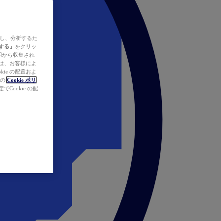
ズし、分析するた
する」
をクリッ
の使用から収集され
タは、お客様によ
ie の配置およ
社の
Cookie ポリ
Cookie の配