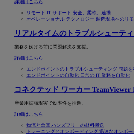
詳細はこちら
リモート IT サポート
安全、柔軟、連携
オペレーショナル テクノロジー
製造現場へのリモ
リアルタイムのトラブルシューティ
業務を妨げる前に問題解決を支援。
詳細はこちら
エンドポイントのトラブルシューティング
問題を
エンドポイントの自動化
日常の IT 業務を自動化
コネクテッド ワーカー
TeamViewer F
産業用拡張現実で効率性を推進。
詳細はこちら
物流と倉庫
ハンズフリーの材料搬送
トレーニングとオンボーディング
迅速なオンボー