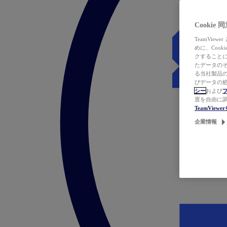
Cookie
TeamVi
めに、Coo
クすることによ
たデータのそ
る当社製品の
びデータの処
シー
および
置を自由に
TeamVie
企業情報