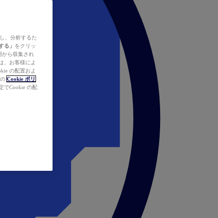
ズし、分析するた
する」
をクリッ
の使用から収集され
タは、お客様によ
ie の配置およ
社の
Cookie ポリ
Cookie の配