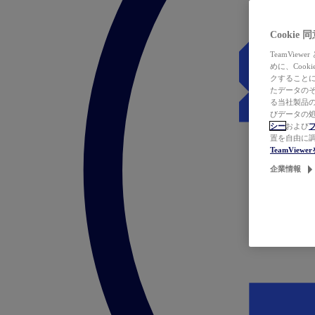
Cookie
TeamVi
めに、Coo
クすることによ
たデータのそ
る当社製品の
びデータの処
シー
および
置を自由に
TeamVie
企業情報