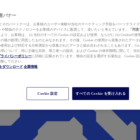
 同意バナー
ewer とそのパートナーは、お客様のユーザー体験や当社のマーケティング手段をパーソナライ
kie や類似のテクノロジーをお客様のデバイスに配置して、使いたいと考えています。
「同意
り、お客様は、 (i) 当社のすべての Cookie の設定および使用、ならびに (ii) Cookie
の後の処理に同意したものとみなされます。その後、Cookie の使用から収集されたデー
使用および対応する分析測定から収集されたデータと組み合わされることもあります。Cook
理について、特に正確な目的、第三者への提供、および Cookie の保存期間に関して、当
プライバシーポリシー
に詳細に記載されています。独自の設定を選択する場合は、Cookie 設定で
調整してださい。
werをダウンロード
企業情報
Cookie 設定
すべての Cookie を受け入れる