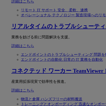
詳細はこちら
リモート IT サポート
安全、柔軟、連携
オペレーショナル テクノロジー
製造現場へのリモ
リアルタイムのトラブルシューティ
業務を妨げる前に問題解決を支援。
詳細はこちら
エンドポイントのトラブルシューティング
問題を
エンドポイントの自動化
日常の IT 業務を自動化
コネクテッド ワーカー
TeamViewer F
産業用拡張現実で効率性を推進。
詳細はこちら
物流と倉庫
ハンズフリーの材料搬送
トレーニングとオンボーディング
迅速なオンボー