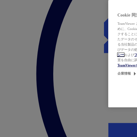
Cookie
TeamVi
めに、Coo
クすることによ
たデータのそ
る当社製品の
びデータの処
シー
および
置を自由に
TeamVie
企業情報