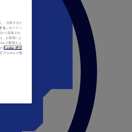
ズし、分析するた
する」
をクリッ
の使用から収集され
タは、お客様によ
ie の配置およ
社の
Cookie ポリ
Cookie の配