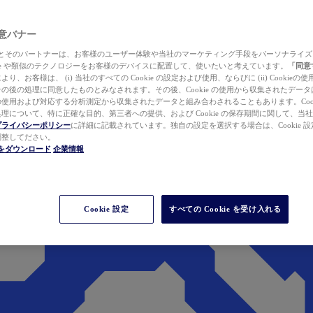
 同意バナー
ewer とそのパートナーは、お客様のユーザー体験や当社のマーケティング手段をパーソナライ
kie や類似のテクノロジーをお客様のデバイスに配置して、使いたいと考えています。
「同意
り、お客様は、 (i) 当社のすべての Cookie の設定および使用、ならびに (ii) Cookie
の後の処理に同意したものとみなされます。その後、Cookie の使用から収集されたデー
使用および対応する分析測定から収集されたデータと組み合わされることもあります。Cook
理について、特に正確な目的、第三者への提供、および Cookie の保存期間に関して、当
プライバシーポリシー
に詳細に記載されています。独自の設定を選択する場合は、Cookie 設定で
調整してださい。
werをダウンロード
企業情報
Cookie 設定
すべての Cookie を受け入れる