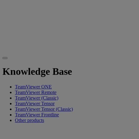
Knowledge Base
TeamViewer ONE
TeamViewer Remote
TeamViewer (Classic)
TeamViewer Tensor
TeamViewer Tensor (Classic)
TeamViewer Frontline
Other products