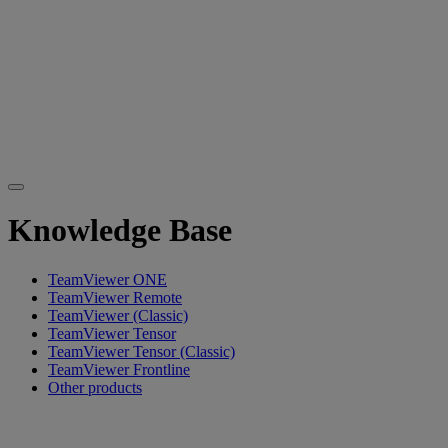
Knowledge Base
TeamViewer ONE
TeamViewer Remote
TeamViewer (Classic)
TeamViewer Tensor
TeamViewer Tensor (Classic)
TeamViewer Frontline
Other products