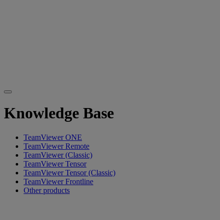
Knowledge Base
TeamViewer ONE
TeamViewer Remote
TeamViewer (Classic)
TeamViewer Tensor
TeamViewer Tensor (Classic)
TeamViewer Frontline
Other products