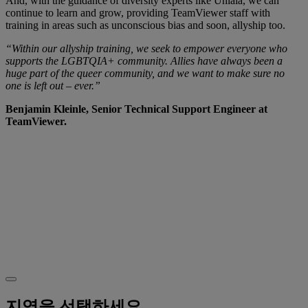
And, with the guidance of diversity experts like Uhlala, we can
continue to learn and grow, providing TeamViewer staff with
training in areas such as unconscious bias and soon, allyship too.
“Within our allyship training, we seek to empower everyone who
supports the LGBTQIA+ community. Allies have always been a
huge part of the queer community, and we want to make sure no
one is left out – ever.”
Benjamin Kleinle, Senior Technical Support Engineer at
TeamViewer.
Want to learn more?
Go to our
Website
to see how we’re creating a more
diverse and inclusive working world.
Or why not join us on the journey? Check out our
careers page for the latest roles and opportunities.
지역을 선택하세요