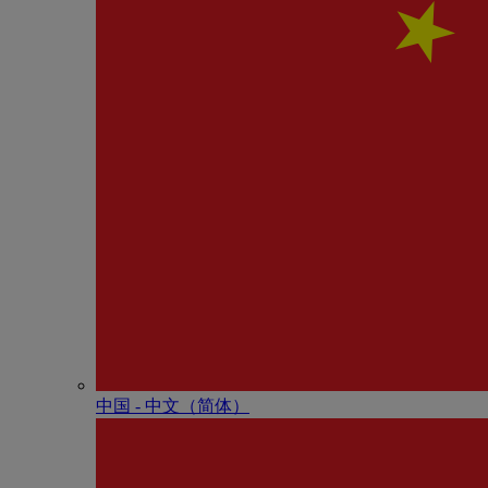
中国 - 中⽂（简体）