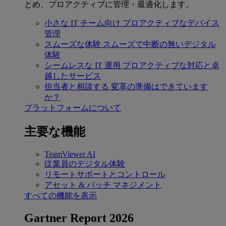
とめ、プロアクティブに管理・最適化します。
小さな IT チーム向け
プロアクティブなデバイス
管理
スムーズな体験
スムーズで中断の無いデジタル
体験
シームレスな IT 運用
プロアクティブな対応と卓
越したサービス
担当者と相談する
変革の準備はできています
か？
プラットフォームについて
主要な機能
TeamViewer AI
従業員のデジタル体験
リモートサポートとコントロール
アセット & パッチ マネジメント
すべての機能を表示
Gartner Report 2026