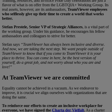
Training, resources, and in-office Pride Day celebrations are just a
flavor of what is on offer from the LGBTQIA+ Working Group. Its
real assets, however, are its ambassadors,
TeamViewer employees
who selflessly give up their time to create a world that works
better.
Stefan Prestele, Senior VP of Strategic Alliances
, is a vital part of
the working group. Under his guidance, he encourages his fellow
ambassadors and colleagues to strive for better.
Stefan says
“TeamViewer has always been inclusive and diverse.
And now, we are taking the next step. We want people outside of
TeamViewer to know that if you come to TeamViewer it is your
place to thrive. You can come in here, be the best version of
yourself, do a great job, and not worry about who you are and
love!”
At TeamViewer we are committed
Equality cannot be achieved in a vacuum. As we endeavor to
improve, it is crucial we align ourselves with organizations that are
doing the same.
To reinforce our efforts to create an inclusive workplace for
everyone, we have signed the
Charta der Vielfalt
.
As a charter