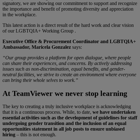
signatory, we are showing our commitment to support and recognize
the importance and benefit of promoting diversity and appreciation
in the workplace.
This latest action is a direct result of the hard work and clear vision
of our LGBTQIA+ Working Group .
Executive Office & Procurement Coordinator and LGBTQIA+
Ambassador, Maricela Gonzalez
says:
“Our group provides a platform for open dialogue, where people
can share their experiences, and concerns. By actively addressing
issues such as non-discrimination, equal benefits, and gender-
neutral facilities, we strive to create an environment where everyone
can bring their whole selves to work.”
At TeamViewer we never stop learning
The key to creating a truly inclusive workplace is acknowledging
that it is a continuous process. While, to date,
we have undertaken
essential activities such as the development of guidelines for staff
undergoing gender transition and the inclusion of an equal
opportunities statement in all job posts to ensure unbiased
hiring
– this is not enough.