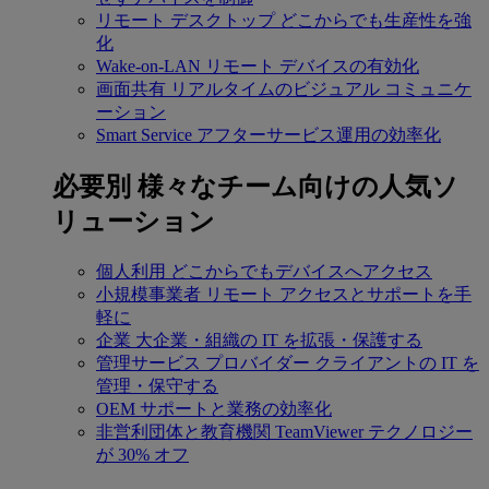
リモート デスクトップ
どこからでも生産性を強
化
Wake-on-LAN
リモート デバイスの有効化
画面共有
リアルタイムのビジュアル コミュニケ
ーション
Smart Service
アフターサービス運用の効率化
必要別
様々なチーム向けの人気ソ
リューション
個人利用
どこからでもデバイスへアクセス
小規模事業者
リモート アクセスとサポートを手
軽に
企業
大企業・組織の IT を拡張・保護する
管理サービス プロバイダー
クライアントの IT を
管理・保守する
OEM
サポートと業務の効率化
非営利団体と教育機関
TeamViewer テクノロジー
が 30% オフ