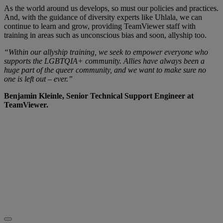
As the world around us develops, so must our policies and practices.
And, with the guidance of diversity experts like Uhlala, we can
continue to learn and grow, providing TeamViewer staff with
training in areas such as unconscious bias and soon, allyship too.
“Within our allyship training, we seek to empower everyone who
supports the LGBTQIA+ community. Allies have always been a
huge part of the queer community, and we want to make sure no
one is left out – ever.”
Benjamin Kleinle, Senior Technical Support Engineer at
TeamViewer.
Want to learn more?
Go to our
Website
to see how we’re creating a more
diverse and inclusive working world.
Or why not join us on the journey? Check out our
careers page for the latest roles and opportunities.