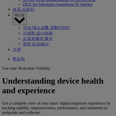
DEX for Salesforce Agentforce IT Service
성공 스토리
애드온
가상 데스크톱 경험(VDX)
신세틱 모니터링
소프트웨어 회수
장치 리프레시
가격
문의처
Use case: Real-time Visibility
Understanding device health
and experience
Get a complete view of your users' digital employee experience by
tracking stability, responsiveness, performance, and sentiment on
endpoints and software.