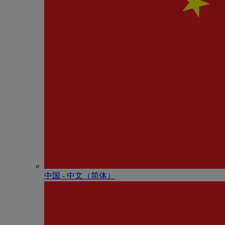
中国 - 中⽂（简体）