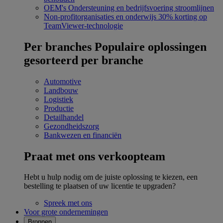
OEM's
Ondersteuning en bedrijfsvoering stroomlijnen
Non-profitorganisaties en onderwijs
30% korting op
TeamViewer-technologie
Per branches
Populaire oplossingen
gesorteerd per branche
Automotive
Landbouw
Logistiek
Productie
Detailhandel
Gezondheidszorg
Bankwezen en financiën
Praat met ons verkoopteam
Hebt u hulp nodig om de juiste oplossing te kiezen, een
bestelling te plaatsen of uw licentie te upgraden?
Spreek met ons
Voor grote ondernemingen
Bronnen