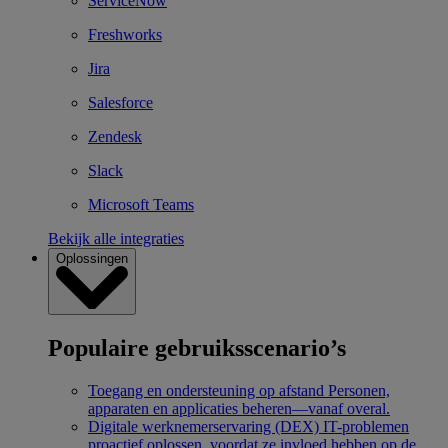
ServiceNow
Freshworks
Jira
Salesforce
Zendesk
Slack
Microsoft Teams
Bekijk alle integraties
Oplossingen
Populaire gebruiksscenario’s
Toegang en ondersteuning op afstand
Personen,
apparaten en applicaties beheren—vanaf overal.
Digitale werknemerservaring (DEX)
IT-problemen
proactief oplossen, voordat ze invloed hebben op de