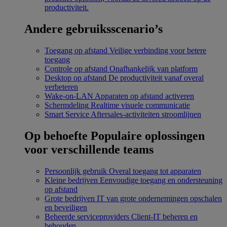
productiviteit.
Andere gebruiksscenario’s
Toegang op afstand
Veilige verbinding voor betere
toegang
Controle op afstand
Onafhankelijk van platform
Desktop op afstand
De productiviteit vanaf overal
verbeteren
Wake-on-LAN
Apparaten op afstand activeren
Schermdeling
Realtime visuele communicatie
Smart Service
Aftersales-activiteiten stroomlijnen
Op behoefte
Populaire oplossingen
voor verschillende teams
Persoonlijk gebruik
Overal toegang tot apparaten
Kleine bedrijven
Eenvoudige toegang en ondersteuning
op afstand
Grote bedrijven
IT van grote ondernemingen opschalen
en beveiligen
Beheerde serviceproviders
Client-IT beheren en
behouden