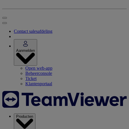
Contact salesafdeling
Aanmelden
Open web-app
Beheerconsole
Ticket
Klantenportaal
Producten