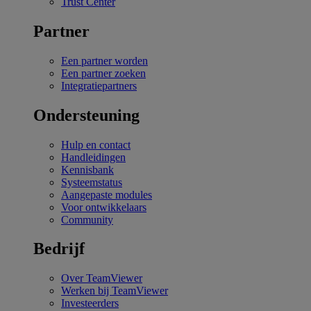
Trust Center
Partner
Een partner worden
Een partner zoeken
Integratiepartners
Ondersteuning
Hulp en contact
Handleidingen
Kennisbank
Systeemstatus
Aangepaste modules
Voor ontwikkelaars
Community
Bedrijf
Over TeamViewer
Werken bij TeamViewer
Investeerders