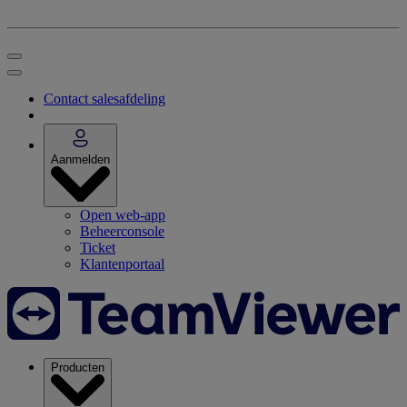
Contact salesafdeling
Aanmelden
Open web-app
Beheerconsole
Ticket
Klantenportaal
Producten