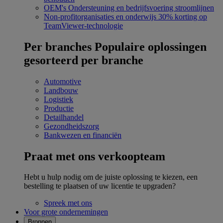
OEM's
Ondersteuning en bedrijfsvoering stroomlijnen
Non-profitorganisaties en onderwijs
30% korting op
TeamViewer-technologie
Per branches
Populaire oplossingen
gesorteerd per branche
Automotive
Landbouw
Logistiek
Productie
Detailhandel
Gezondheidszorg
Bankwezen en financiën
Praat met ons verkoopteam
Hebt u hulp nodig om de juiste oplossing te kiezen, een
bestelling te plaatsen of uw licentie te upgraden?
Spreek met ons
Voor grote ondernemingen
Bronnen