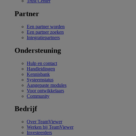
Trust Center
Partner
Een partner worden
Een partner zoeken
Integratiepartners
Ondersteuning
Hulp en contact
Handleidingen
Kennisbank
Systeemstatus
Aangepaste modules
Voor ontwikkelaars
Community
Bedrijf
Over TeamViewer
Werken bij TeamViewer
Investeerders