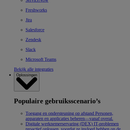
ServiceNow
Freshworks
Jira
Salesforce
Zendesk
Slack
Microsoft Teams
Bekijk alle integraties
Oplossingen
Populaire gebruiksscenario’s
Toegang en ondersteuning op afstand
Personen,
apparaten en applicaties beheren—vanaf overal.
Digitale werknemerservaring (DEX)
IT-problemen
proactief oplossen, voordat ze invloed hebben op de