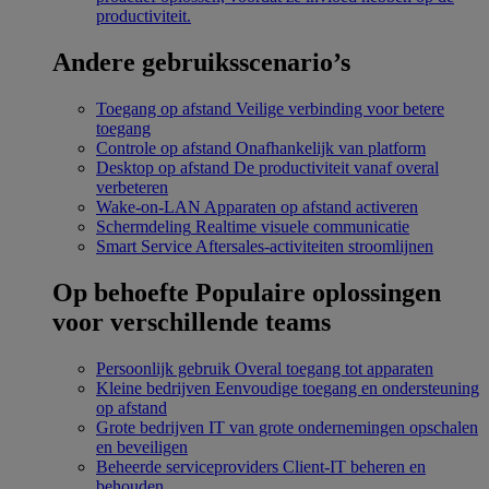
productiviteit.
Andere gebruiksscenario’s
Toegang op afstand
Veilige verbinding voor betere
toegang
Controle op afstand
Onafhankelijk van platform
Desktop op afstand
De productiviteit vanaf overal
verbeteren
Wake-on-LAN
Apparaten op afstand activeren
Schermdeling
Realtime visuele communicatie
Smart Service
Aftersales-activiteiten stroomlijnen
Op behoefte
Populaire oplossingen
voor verschillende teams
Persoonlijk gebruik
Overal toegang tot apparaten
Kleine bedrijven
Eenvoudige toegang en ondersteuning
op afstand
Grote bedrijven
IT van grote ondernemingen opschalen
en beveiligen
Beheerde serviceproviders
Client-IT beheren en
behouden