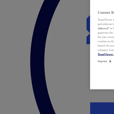
Consent B
TeamViewer en
gebruikerserv
akkoord"
te 
gegevens die 
die zijn verz
cookies en d
betreft de ex
wijzigen, kun
TeamViewer 
Imprint