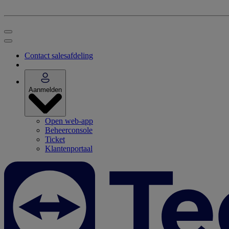
Contact salesafdeling
Aanmelden
Open web-app
Beheerconsole
Ticket
Klantenportaal