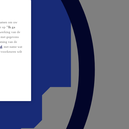
laatsen om uw
or op
"Ik ga
erwerking van de
d met gegevens
atsing van de
id
, met name wat
w voorkeuren wilt