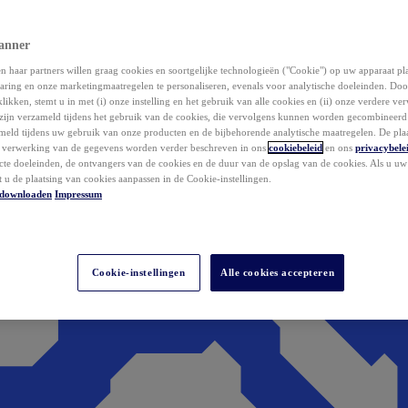
anner
 haar partners willen graag cookies en soortgelijke technologieën ("Cookie") op uw apparaat p
aring en onze marketingmaatregelen te personaliseren, evenals voor analytische doeleinden. Do
klikken, stemt u in met (i) onze instelling en het gebruik van alle cookies en (ii) onze verdere v
zijn verzameld tijdens het gebruik van de cookies, die vervolgens kunnen worden gecombineer
ameld tijdens uw gebruik van onze producten en de bijbehorende analytische maatregelen. De pla
e verwerking van de gegevens worden verder beschreven in ons
cookiebeleid
en ons
privacybele
acte doeleinden, de ontvangers van de cookies en de duur van de opslag van de cookies. Als u u
t u de plaatsing van cookies aanpassen in de Cookie-instellingen.
downloaden
Impressum
Cookie-instellingen
Alle cookies accepteren