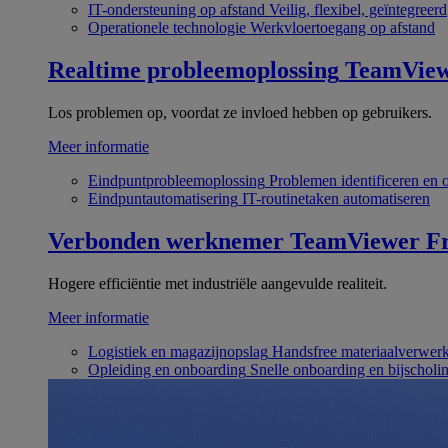
IT-ondersteuning op afstand
Veilig, flexibel, geïntegreerd
Operationele technologie
Werkvloertoegang op afstand
Realtime probleemoplossing
TeamVie
Los problemen op, voordat ze invloed hebben op gebruikers.
Meer informatie
Eindpuntprobleemoplossing
Problemen identificeren en 
Eindpuntautomatisering
IT-routinetaken automatiseren
Verbonden werknemer
TeamViewer Fr
Hogere efficiëntie met industriële aangevulde realiteit.
Meer informatie
Logistiek en magazijnopslag
Handsfree materiaalverwer
Opleiding en onboarding
Snelle onboarding en bijscholi