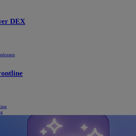
wer DEX
oplossen
ontline
king
ng