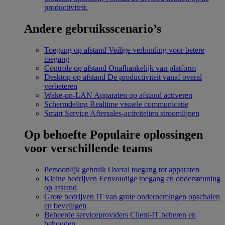
productiviteit.
Andere gebruiksscenario’s
Toegang op afstand
Veilige verbinding voor betere
toegang
Controle op afstand
Onafhankelijk van platform
Desktop op afstand
De productiviteit vanaf overal
verbeteren
Wake-on-LAN
Apparaten op afstand activeren
Schermdeling
Realtime visuele communicatie
Smart Service
Aftersales-activiteiten stroomlijnen
Op behoefte
Populaire oplossingen
voor verschillende teams
Persoonlijk gebruik
Overal toegang tot apparaten
Kleine bedrijven
Eenvoudige toegang en ondersteuning
op afstand
Grote bedrijven
IT van grote ondernemingen opschalen
en beveiligen
Beheerde serviceproviders
Client-IT beheren en
behouden