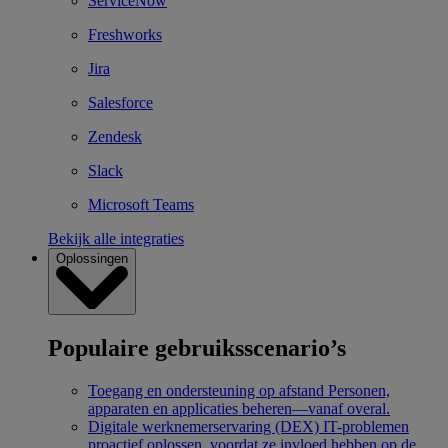
ServiceNow
Freshworks
Jira
Salesforce
Zendesk
Slack
Microsoft Teams
Bekijk alle integraties
Oplossingen
Populaire gebruiksscenario’s
Toegang en ondersteuning op afstand
Personen,
apparaten en applicaties beheren—vanaf overal.
Digitale werknemerservaring (DEX)
IT-problemen
proactief oplossen, voordat ze invloed hebben op de