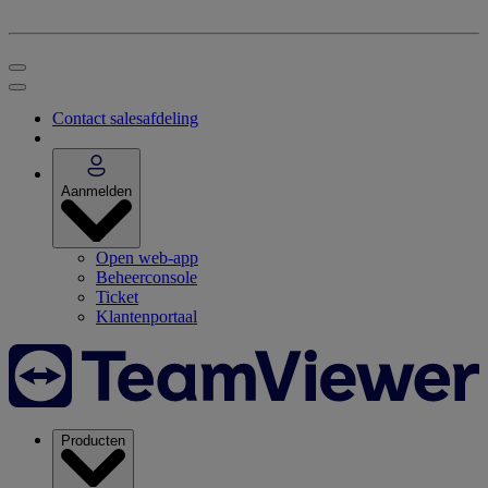
Contact salesafdeling
Aanmelden
Open web-app
Beheerconsole
Ticket
Klantenportaal
Producten