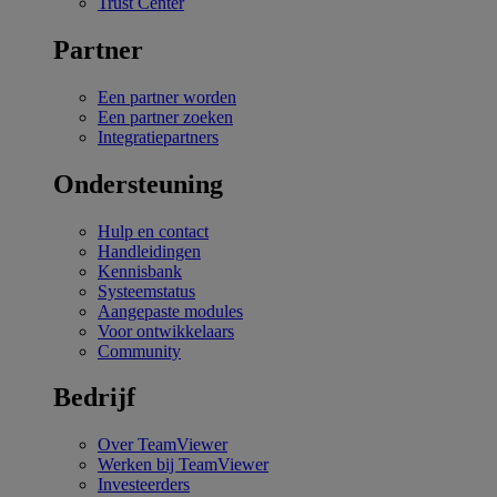
Trust Center
Partner
Een partner worden
Een partner zoeken
Integratiepartners
Ondersteuning
Hulp en contact
Handleidingen
Kennisbank
Systeemstatus
Aangepaste modules
Voor ontwikkelaars
Community
Bedrijf
Over TeamViewer
Werken bij TeamViewer
Investeerders