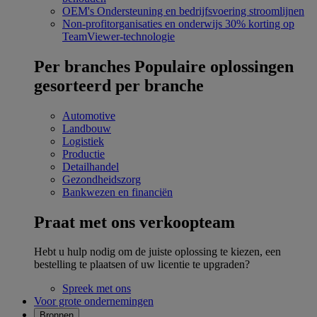
OEM's
Ondersteuning en bedrijfsvoering stroomlijnen
Non-profitorganisaties en onderwijs
30% korting op
TeamViewer-technologie
Per branches
Populaire oplossingen
gesorteerd per branche
Automotive
Landbouw
Logistiek
Productie
Detailhandel
Gezondheidszorg
Bankwezen en financiën
Praat met ons verkoopteam
Hebt u hulp nodig om de juiste oplossing te kiezen, een
bestelling te plaatsen of uw licentie te upgraden?
Spreek met ons
Voor grote ondernemingen
Bronnen