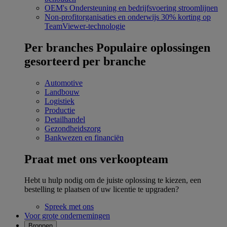
OEM's
Ondersteuning en bedrijfsvoering stroomlijnen
Non-profitorganisaties en onderwijs
30% korting op
TeamViewer-technologie
Per branches
Populaire oplossingen
gesorteerd per branche
Automotive
Landbouw
Logistiek
Productie
Detailhandel
Gezondheidszorg
Bankwezen en financiën
Praat met ons verkoopteam
Hebt u hulp nodig om de juiste oplossing te kiezen, een
bestelling te plaatsen of uw licentie te upgraden?
Spreek met ons
Voor grote ondernemingen
Bronnen