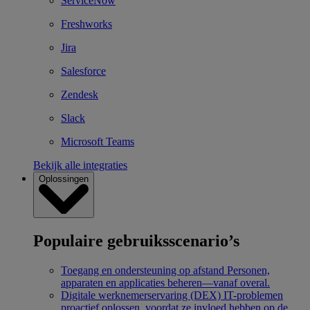
ServiceNow
Freshworks
Jira
Salesforce
Zendesk
Slack
Microsoft Teams
Bekijk alle integraties
Oplossingen
Populaire gebruiksscenario’s
Toegang en ondersteuning op afstand
Personen,
apparaten en applicaties beheren—vanaf overal.
Digitale werknemerservaring (DEX)
IT-problemen
proactief oplossen, voordat ze invloed hebben op de