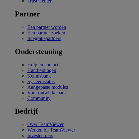
Trust Center
Partner
Een partner worden
Een partner zoeken
Integratiepartners
Ondersteuning
Hulp en contact
Handleidingen
Kennisbank
Systeemstatus
Aangepaste modules
Voor ontwikkelaars
Community
Bedrijf
Over TeamViewer
Werken bij TeamViewer
Investeerders