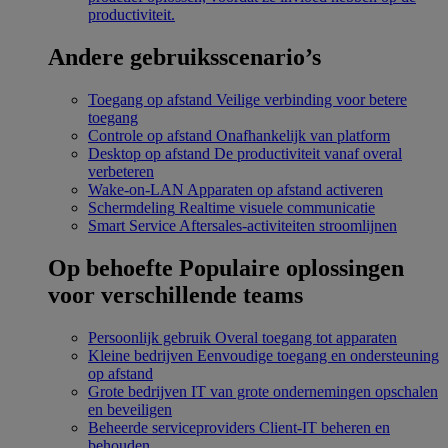
productiviteit.
Andere gebruiksscenario’s
Toegang op afstand
Veilige verbinding voor betere
toegang
Controle op afstand
Onafhankelijk van platform
Desktop op afstand
De productiviteit vanaf overal
verbeteren
Wake-on-LAN
Apparaten op afstand activeren
Schermdeling
Realtime visuele communicatie
Smart Service
Aftersales-activiteiten stroomlijnen
Op behoefte
Populaire oplossingen
voor verschillende teams
Persoonlijk gebruik
Overal toegang tot apparaten
Kleine bedrijven
Eenvoudige toegang en ondersteuning
op afstand
Grote bedrijven
IT van grote ondernemingen opschalen
en beveiligen
Beheerde serviceproviders
Client-IT beheren en
behouden