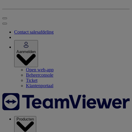
Contact salesafdeling
Aanmelden
Open web-app
Beheerconsole
Ticket
Klantenportaal
Producten