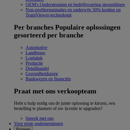
OEM's
Ondersteuning en bedrijfsvoering stroomlijnen
Non-profitorganisaties en onderwijs
30% korting op
TeamViewer-technologie
Per branches
Populaire oplossingen
gesorteerd per branche
Automotive
Landbouw
Logistiek
Productie
Detailhandel
Gezondheidszorg
Bankwezen en financiën
Praat met ons verkoopteam
Hebt u hulp nodig om de juiste oplossing te kiezen, een
bestelling te plaatsen of uw licentie te upgraden?
Spreek met ons
Voor grote ondernemingen
Bronnen