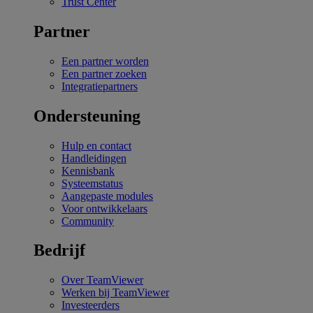
Trust Center
Partner
Een partner worden
Een partner zoeken
Integratiepartners
Ondersteuning
Hulp en contact
Handleidingen
Kennisbank
Systeemstatus
Aangepaste modules
Voor ontwikkelaars
Community
Bedrijf
Over TeamViewer
Werken bij TeamViewer
Investeerders