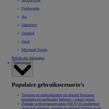
ServiceNow
Freshworks
Jira
Salesforce
Zendesk
Slack
Microsoft Teams
Bekijk alle integraties
Oplossingen
Populaire gebruiksscenario’s
Toegang en ondersteuning op afstand
Personen,
apparaten en applicaties beheren—vanaf overal.
Digitale werknemerservaring (DEX)
IT-problemen
proactief oplossen, voordat ze invloed hebben op de