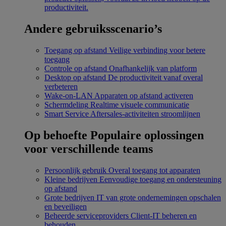
productiviteit.
Andere gebruiksscenario’s
Toegang op afstand
Veilige verbinding voor betere
toegang
Controle op afstand
Onafhankelijk van platform
Desktop op afstand
De productiviteit vanaf overal
verbeteren
Wake-on-LAN
Apparaten op afstand activeren
Schermdeling
Realtime visuele communicatie
Smart Service
Aftersales-activiteiten stroomlijnen
Op behoefte
Populaire oplossingen
voor verschillende teams
Persoonlijk gebruik
Overal toegang tot apparaten
Kleine bedrijven
Eenvoudige toegang en ondersteuning
op afstand
Grote bedrijven
IT van grote ondernemingen opschalen
en beveiligen
Beheerde serviceproviders
Client-IT beheren en
behouden