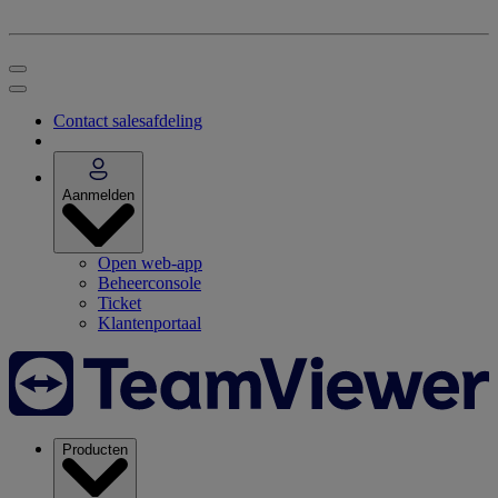
Contact salesafdeling
Aanmelden
Open web-app
Beheerconsole
Ticket
Klantenportaal
Producten