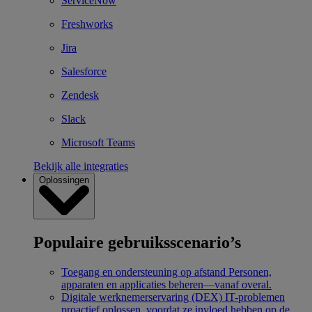
ServiceNow
Freshworks
Jira
Salesforce
Zendesk
Slack
Microsoft Teams
Bekijk alle integraties
Oplossingen
Populaire gebruiksscenario’s
Toegang en ondersteuning op afstand
Personen,
apparaten en applicaties beheren—vanaf overal.
Digitale werknemerservaring (DEX)
IT-problemen
proactief oplossen, voordat ze invloed hebben op de