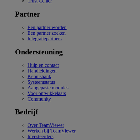
Trust Center
Partner
Een partner worden
Een partner zoeken
Integratiepartners
Ondersteuning
Hulp en contact
Handleidingen
Kennisbank
Systeemstatus
Aangepaste modules
Voor ontwikkelaars
Community
Bedrijf
Over TeamViewer
Werken bij TeamViewer
Investeerders