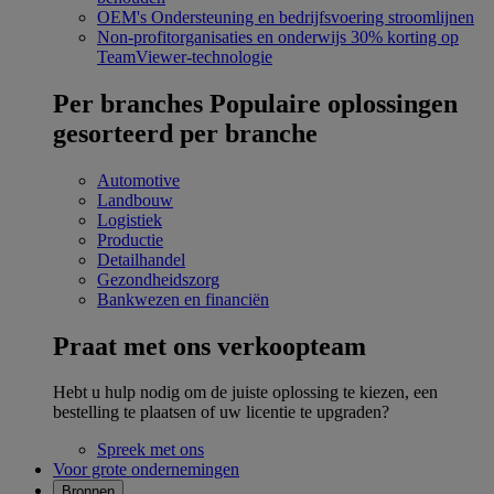
OEM's
Ondersteuning en bedrijfsvoering stroomlijnen
Non-profitorganisaties en onderwijs
30% korting op
TeamViewer-technologie
Per branches
Populaire oplossingen
gesorteerd per branche
Automotive
Landbouw
Logistiek
Productie
Detailhandel
Gezondheidszorg
Bankwezen en financiën
Praat met ons verkoopteam
Hebt u hulp nodig om de juiste oplossing te kiezen, een
bestelling te plaatsen of uw licentie te upgraden?
Spreek met ons
Voor grote ondernemingen
Bronnen