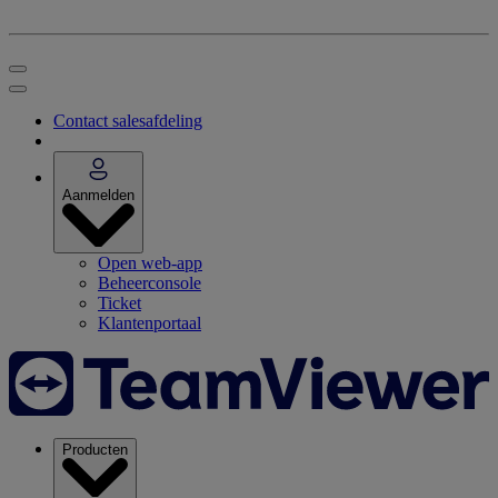
Contact salesafdeling
Aanmelden
Open web-app
Beheerconsole
Ticket
Klantenportaal
Producten