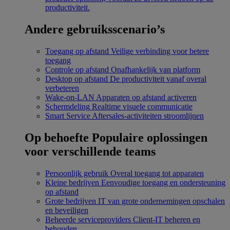
productiviteit.
Andere gebruiksscenario’s
Toegang op afstand
Veilige verbinding voor betere
toegang
Controle op afstand
Onafhankelijk van platform
Desktop op afstand
De productiviteit vanaf overal
verbeteren
Wake-on-LAN
Apparaten op afstand activeren
Schermdeling
Realtime visuele communicatie
Smart Service
Aftersales-activiteiten stroomlijnen
Op behoefte
Populaire oplossingen
voor verschillende teams
Persoonlijk gebruik
Overal toegang tot apparaten
Kleine bedrijven
Eenvoudige toegang en ondersteuning
op afstand
Grote bedrijven
IT van grote ondernemingen opschalen
en beveiligen
Beheerde serviceproviders
Client-IT beheren en
behouden