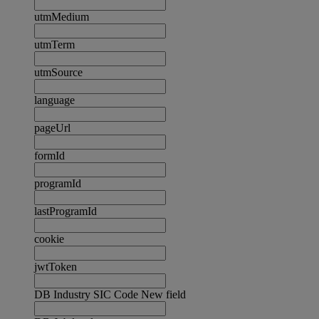
utmMedium
utmTerm
utmSource
language
pageUrl
formId
programId
lastProgramId
cookie
jwtToken
DB Industry SIC Code New field