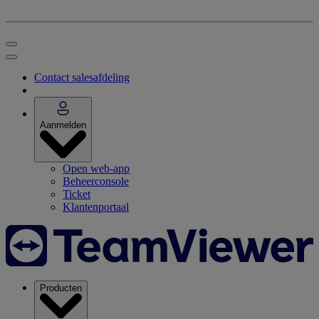
Contact salesafdeling
Aanmelden
Open web-app
Beheerconsole
Ticket
Klantenportaal
Producten