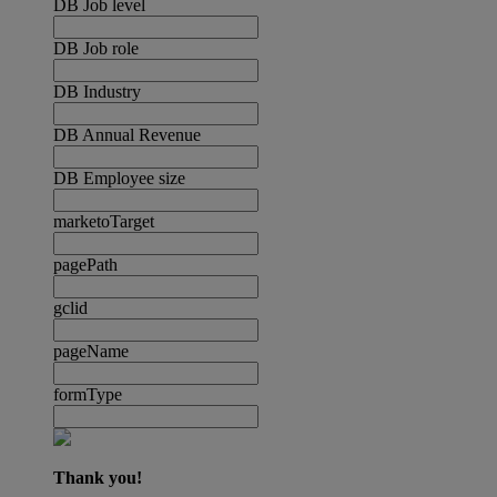
DB Job level
DB Job role
DB Industry
DB Annual Revenue
DB Employee size
marketoTarget
pagePath
gclid
pageName
formType
Thank you!