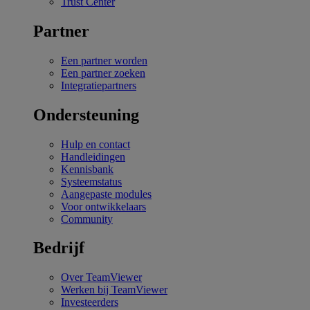
Trust Center
Partner
Een partner worden
Een partner zoeken
Integratiepartners
Ondersteuning
Hulp en contact
Handleidingen
Kennisbank
Systeemstatus
Aangepaste modules
Voor ontwikkelaars
Community
Bedrijf
Over TeamViewer
Werken bij TeamViewer
Investeerders