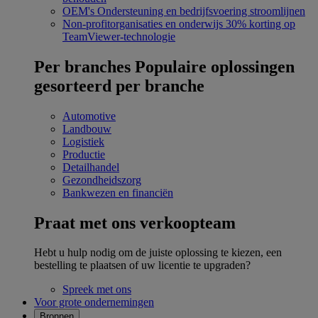
OEM's
Ondersteuning en bedrijfsvoering stroomlijnen
Non-profitorganisaties en onderwijs
30% korting op
TeamViewer-technologie
Per branches
Populaire oplossingen
gesorteerd per branche
Automotive
Landbouw
Logistiek
Productie
Detailhandel
Gezondheidszorg
Bankwezen en financiën
Praat met ons verkoopteam
Hebt u hulp nodig om de juiste oplossing te kiezen, een
bestelling te plaatsen of uw licentie te upgraden?
Spreek met ons
Voor grote ondernemingen
Bronnen