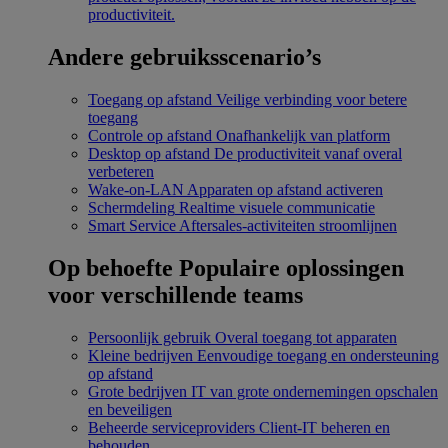
productiviteit.
Andere gebruiksscenario’s
Toegang op afstand
Veilige verbinding voor betere
toegang
Controle op afstand
Onafhankelijk van platform
Desktop op afstand
De productiviteit vanaf overal
verbeteren
Wake-on-LAN
Apparaten op afstand activeren
Schermdeling
Realtime visuele communicatie
Smart Service
Aftersales-activiteiten stroomlijnen
Op behoefte
Populaire oplossingen
voor verschillende teams
Persoonlijk gebruik
Overal toegang tot apparaten
Kleine bedrijven
Eenvoudige toegang en ondersteuning
op afstand
Grote bedrijven
IT van grote ondernemingen opschalen
en beveiligen
Beheerde serviceproviders
Client-IT beheren en
behouden