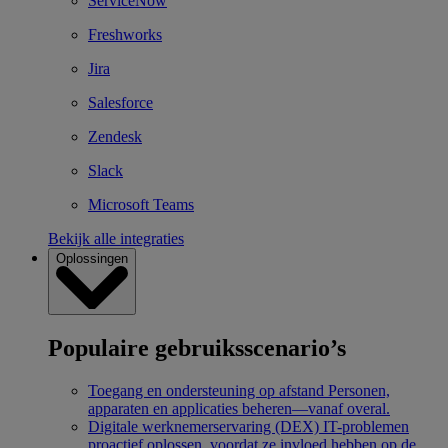
ServiceNow
Freshworks
Jira
Salesforce
Zendesk
Slack
Microsoft Teams
Bekijk alle integraties
Oplossingen
Populaire gebruiksscenario’s
Toegang en ondersteuning op afstand
Personen,
apparaten en applicaties beheren—vanaf overal.
Digitale werknemerservaring (DEX)
IT-problemen
proactief oplossen, voordat ze invloed hebben op de