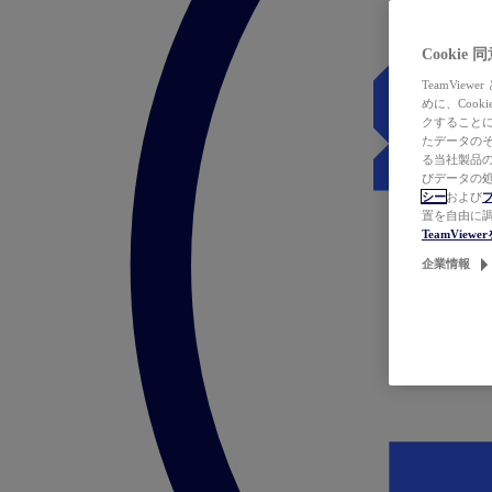
Cookie
TeamVi
めに、Coo
クすることによ
たデータのそ
る当社製品の
びデータの処
シー
および
置を自由に
TeamVie
企業情報