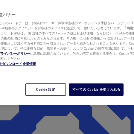
 同意バナー
ewer とそのパートナーは、お客様のユーザー体験や当社のマーケティング手段をパーソナライ
kie や類似のテクノロジーをお客様のデバイスに配置して、使いたいと考えています。
「同意
り、お客様は、 (i) 当社のすべての Cookie の設定および使用、ならびに (ii) Cookie
の後の処理に同意したものとみなされます。その後、Cookie の使用から収集されたデー
使用および対応する分析測定から収集されたデータと組み合わされることもあります。Cook
理について、特に正確な目的、第三者への提供、および Cookie の保存期間に関して、当
プライバシーポリシー
に詳細に記載されています。独自の設定を選択する場合は、Cookie 設定で
調整してださい。
werをダウンロード
企業情報
Cookie 設定
すべての Cookie を受け入れる