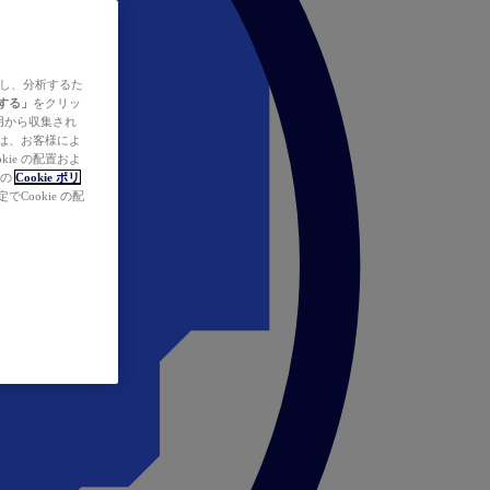
ズし、分析するた
する」
をクリッ
の使用から収集され
タは、お客様によ
ie の配置およ
社の
Cookie ポリ
Cookie の配