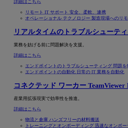
詳細はこちら
リモート IT サポート
安全、柔軟、連携
オペレーショナル テクノロジー
製造現場へのリモ
リアルタイムのトラブルシューティ
業務を妨げる前に問題解決を支援。
詳細はこちら
エンドポイントのトラブルシューティング
問題を
エンドポイントの自動化
日常の IT 業務を自動化
コネクテッド ワーカー
TeamViewer F
産業用拡張現実で効率性を推進。
詳細はこちら
物流と倉庫
ハンズフリーの材料搬送
トレーニングとオンボーディング
迅速なオンボー