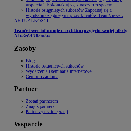
wsparcia lub skontaktuj się z naszym zespołem.
Historie osiągniętych sukcesów
Zapoznaj się z
wynikami osiągniętymi przez klientów TeamViewer.
AKTUALNOŚCI
TeamViewer informuje o szybkim przyjęciu swojej oferty
Al wśród klientów.
Zasoby
Blog
Historie osiągniętych sukcesów
Wydarzenia i seminaria internetowe
Centrum zaufania
Partner
Zostań partnerem
Znajdź partnera
Partnerzy ds. integracji
Wsparcie