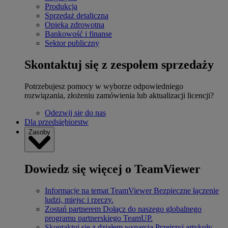
Produkcja
Sprzedaż detaliczna
Opieka zdrowotna
Bankowość i finanse
Sektor publiczny
Skontaktuj się z zespołem sprzedaży
Potrzebujesz pomocy w wyborze odpowiedniego
rozwiązania, złożeniu zamówienia lub aktualizacji licencji?
Odezwij się do nas
Dla przedsiębiorstw
Zasoby
Dowiedz się więcej o TeamViewer
Informacje na temat TeamViewer
Bezpieczne łączenie
ludzi, miejsc i rzeczy.
Zostań partnerem
Dołącz do naszego globalnego
programu partnerskiego TeamUP.
Skontaktuj się z działem wsparcia
Przejrzyj artykuły