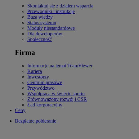
Skontaktuj się z działem wsparcia
Przewodniki i instrukcje
Baza wiedzy
Status systemu
Moduły niestandardowe
Dla deweloperów
Społeczność
Firma
Informacje na temat TeamViewer
Kariera
Inwestorzy
Centrum prasowe
Przywództwo
Współpraca w świecie sportu
Zrównoważony rozwój i CSR
Ład korporacyjny
Ceny
Bezpłatne pobieranie