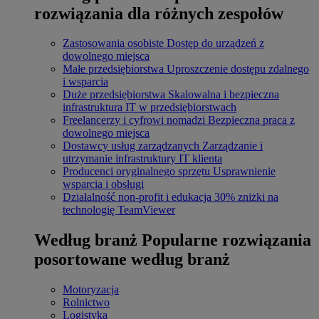
rozwiązania dla różnych zespołów
Zastosowania osobiste
Dostęp do urządzeń z
dowolnego miejsca
Małe przedsiębiorstwa
Uproszczenie dostępu zdalnego
i wsparcia
Duże przedsiębiorstwa
Skalowalna i bezpieczna
infrastruktura IT w przedsiębiorstwach
Freelancerzy i cyfrowi nomadzi
Bezpieczna praca z
dowolnego miejsca
Dostawcy usług zarządzanych
Zarządzanie i
utrzymanie infrastruktury IT klienta
Producenci oryginalnego sprzętu
Usprawnienie
wsparcia i obsługi
Działalność non-profit i edukacja
30% zniżki na
technologię TeamViewer
Według branż
Popularne rozwiązania
posortowane według branż
Motoryzacja
Rolnictwo
Logistyka