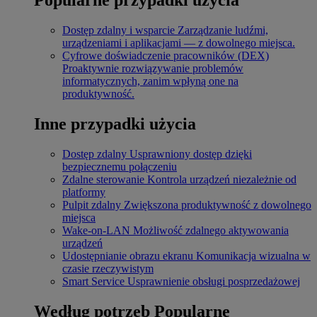
Dostęp zdalny i wsparcie
Zarządzanie ludźmi,
urządzeniami i aplikacjami — z dowolnego miejsca.
Cyfrowe doświadczenie pracowników (DEX)
Proaktywnie rozwiązywanie problemów
informatycznych, zanim wpłyną one na
produktywność.
Inne przypadki użycia
Dostęp zdalny
Usprawniony dostęp dzięki
bezpiecznemu połączeniu
Zdalne sterowanie
Kontrola urządzeń niezależnie od
platformy
Pulpit zdalny
Zwiększona produktywność z dowolnego
miejsca
Wake-on-LAN
Możliwość zdalnego aktywowania
urządzeń
Udostępnianie obrazu ekranu
Komunikacja wizualna w
czasie rzeczywistym
Smart Service
Usprawnienie obsługi posprzedażowej
Według potrzeb
Popularne