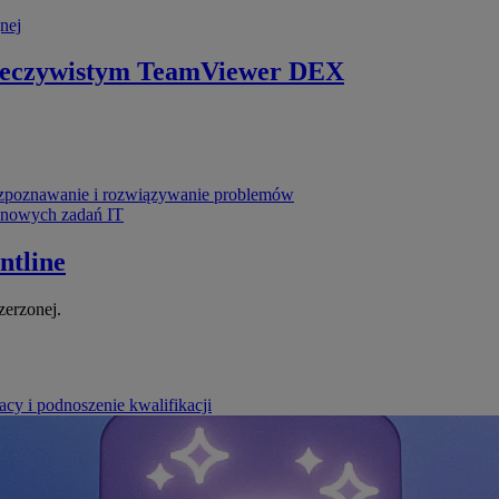
nej
zeczywistym
TeamViewer DEX
poznawanie i rozwiązywanie problemów
ynowych zadań IT
ntline
zerzonej.
cy i podnoszenie kwalifikacji