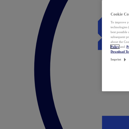
Cookie Co
To improve yo
technologies 
best possible
subsequent pr
about the Coo
Policy
and
P
Download T
Imprint