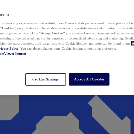
nsent
ur browsing experience on this website, TeamViewer and its partners would like to place cookies
(
“Cookies”
) on your device. That enables us to analyze website usage and optimize our marketing
 user experience. By clicking
“Accept Cookies”
you agree to Cookie placement and respective use,
ocessing of the collected data for the purposes of personalized advertising and marketing. Detail
kies, the exact purposes, third-party recipients, Cookie lifetime, and more can be found in our
C
rivacy Policy
. You can always change your Cookie Settings to your own preference.
eamViewer
Imprint
Cookies Settings
Accept All Cookies