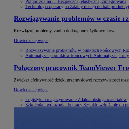
Pomoc zdalna IT
Bezpieczna, elastyczna, zintegrowana
Technologia operacyjna
Zdalny dostęp do hali produkcyj
Rozwiązywanie problemów w czasie r
Rozwiązuj problemy, zanim dotkną one użytkowników.
Dowiedz się więcej
Rozwiązywanie problemów w punktach końcowych
Roz
Automatyzacja punktów końcowych
Automatyzacja rut
Połączony pracownik
TeamViewer Fro
Zwiększ efektywność dzięki przemysłowej rzeczywistości rozs
Dowiedz się więcej
Logistyka i magazynowanie
Zdalna obsługa materiałów
Szkolenia i wdrażanie do pracy
Szybkie wdrażanie do pra