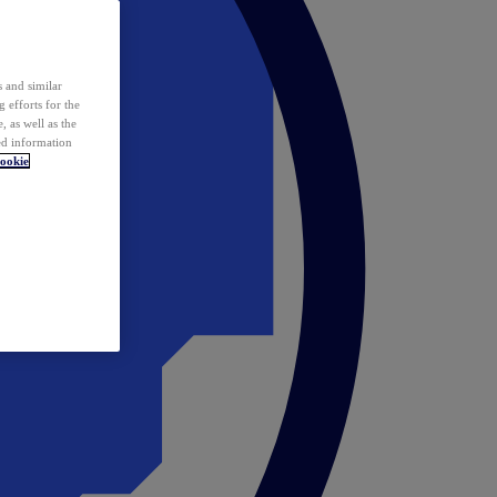
 and similar
 efforts for the
 as well as the
ed information
ookie