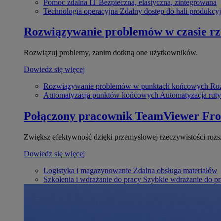
Pomoc zdalna IT
Bezpieczna, elastyczna, zintegrowana
Technologia operacyjna
Zdalny dostęp do hali produkcyj
Rozwiązywanie problemów w czasie r
Rozwiązuj problemy, zanim dotkną one użytkowników.
Dowiedz się więcej
Rozwiązywanie problemów w punktach końcowych
Roz
Automatyzacja punktów końcowych
Automatyzacja rut
Połączony pracownik
TeamViewer Fro
Zwiększ efektywność dzięki przemysłowej rzeczywistości rozs
Dowiedz się więcej
Logistyka i magazynowanie
Zdalna obsługa materiałów
Szkolenia i wdrażanie do pracy
Szybkie wdrażanie do pra