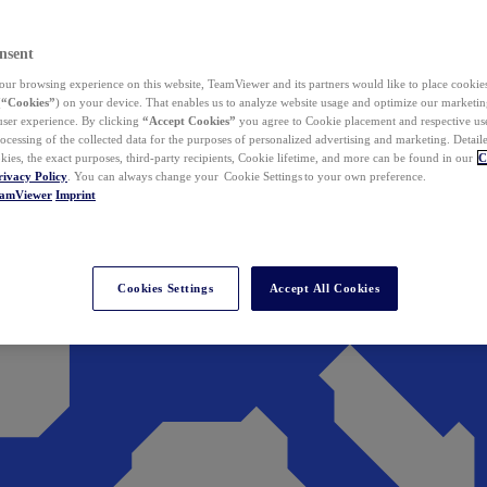
nsent
ur browsing experience on this website, TeamViewer and its partners would like to place cookies
(
“Cookies”
) on your device. That enables us to analyze website usage and optimize our marketing
 user experience. By clicking
“Accept Cookies”
you agree to Cookie placement and respective use,
ocessing of the collected data for the purposes of personalized advertising and marketing. Detail
kies, the exact purposes, third-party recipients, Cookie lifetime, and more can be found in our
C
rivacy Policy
. You can always change your Cookie Settings to your own preference.
eamViewer
Imprint
Cookies Settings
Accept All Cookies