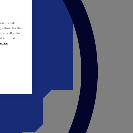
 and similar
 efforts for the
 as well as the
ed information
ookie