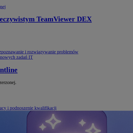
nej
zeczywistym
TeamViewer DEX
poznawanie i rozwiązywanie problemów
ynowych zadań IT
ntline
zerzonej.
cy i podnoszenie kwalifikacji