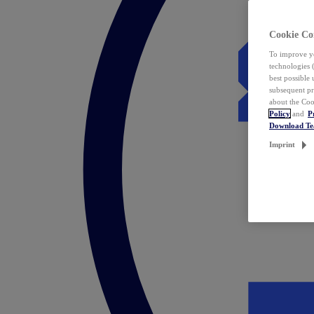
Cookie Co
To improve yo
technologies 
best possible
subsequent pr
about the Coo
Policy
and
P
Download T
Imprint