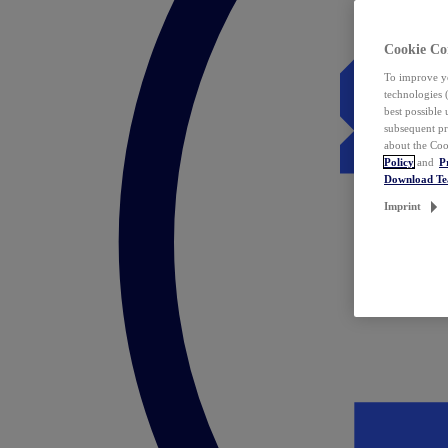
Cookie Co
To improve yo
technologies 
best possible
subsequent pr
about the Coo
Policy
and
P
Download T
Imprint