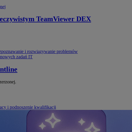
nej
zeczywistym
TeamViewer DEX
poznawanie i rozwiązywanie problemów
ynowych zadań IT
ntline
zerzonej.
cy i podnoszenie kwalifikacji