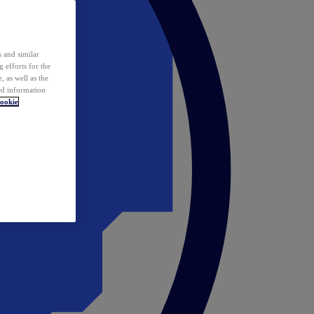
 and similar
 efforts for the
 as well as the
ed information
ookie