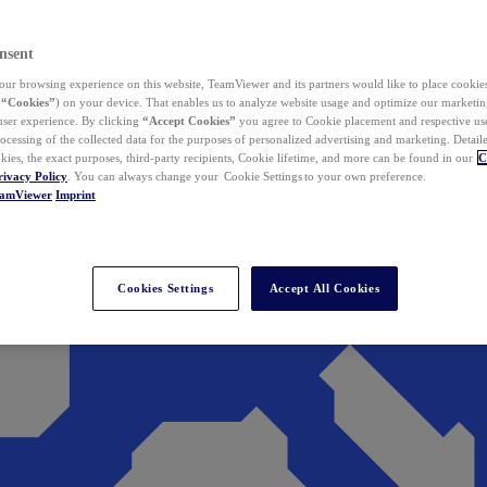
nsent
ur browsing experience on this website, TeamViewer and its partners would like to place cookies
(
“Cookies”
) on your device. That enables us to analyze website usage and optimize our marketing
 user experience. By clicking
“Accept Cookies”
you agree to Cookie placement and respective use,
ocessing of the collected data for the purposes of personalized advertising and marketing. Detail
kies, the exact purposes, third-party recipients, Cookie lifetime, and more can be found in our
C
rivacy Policy
. You can always change your Cookie Settings to your own preference.
eamViewer
Imprint
Cookies Settings
Accept All Cookies