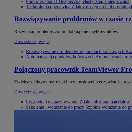
Pomoc zdalna IT
Bezpieczna, elastyczna, zintegrowana
Technologia operacyjna
Zdalny dostęp do hali produkcyj
Rozwiązywanie problemów w czasie r
Rozwiązuj problemy, zanim dotkną one użytkowników.
Dowiedz się więcej
Rozwiązywanie problemów w punktach końcowych
Roz
Automatyzacja punktów końcowych
Automatyzacja rut
Połączony pracownik
TeamViewer Fro
Zwiększ efektywność dzięki przemysłowej rzeczywistości rozs
Dowiedz się więcej
Logistyka i magazynowanie
Zdalna obsługa materiałów
Szkolenia i wdrażanie do pracy
Szybkie wdrażanie do pra