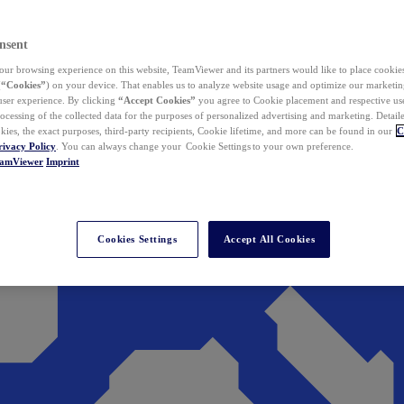
nsent
ur browsing experience on this website, TeamViewer and its partners would like to place cookies
(
“Cookies”
) on your device. That enables us to analyze website usage and optimize our marketing
 user experience. By clicking
“Accept Cookies”
you agree to Cookie placement and respective use,
ocessing of the collected data for the purposes of personalized advertising and marketing. Detail
kies, the exact purposes, third-party recipients, Cookie lifetime, and more can be found in our
C
rivacy Policy
. You can always change your Cookie Settings to your own preference.
eamViewer
Imprint
Cookies Settings
Accept All Cookies