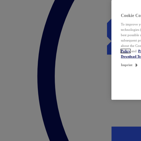
Cookie Co
To improve yo
technologies 
best possible
subsequent pr
about the Coo
Policy
and
P
Download T
Imprint