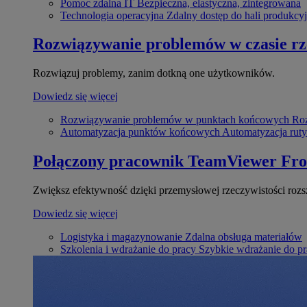
Pomoc zdalna IT
Bezpieczna, elastyczna, zintegrowana
Technologia operacyjna
Zdalny dostęp do hali produkcyj
Rozwiązywanie problemów w czasie r
Rozwiązuj problemy, zanim dotkną one użytkowników.
Dowiedz się więcej
Rozwiązywanie problemów w punktach końcowych
Roz
Automatyzacja punktów końcowych
Automatyzacja rut
Połączony pracownik
TeamViewer Fro
Zwiększ efektywność dzięki przemysłowej rzeczywistości rozs
Dowiedz się więcej
Logistyka i magazynowanie
Zdalna obsługa materiałów
Szkolenia i wdrażanie do pracy
Szybkie wdrażanie do pra