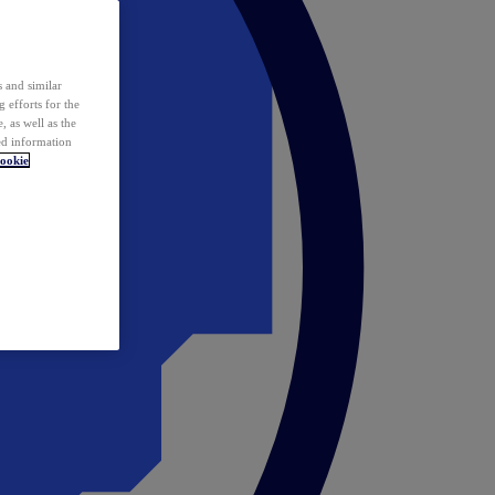
 and similar
 efforts for the
 as well as the
ed information
ookie