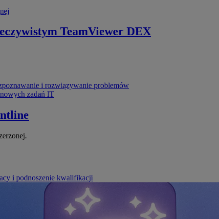
nej
zeczywistym
TeamViewer DEX
poznawanie i rozwiązywanie problemów
ynowych zadań IT
ntline
zerzonej.
cy i podnoszenie kwalifikacji