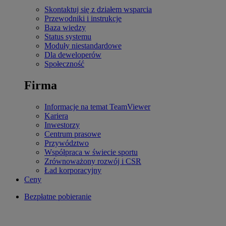
Skontaktuj się z działem wsparcia
Przewodniki i instrukcje
Baza wiedzy
Status systemu
Moduły niestandardowe
Dla deweloperów
Społeczność
Firma
Informacje na temat TeamViewer
Kariera
Inwestorzy
Centrum prasowe
Przywództwo
Współpraca w świecie sportu
Zrównoważony rozwój i CSR
Ład korporacyjny
Ceny
Bezpłatne pobieranie