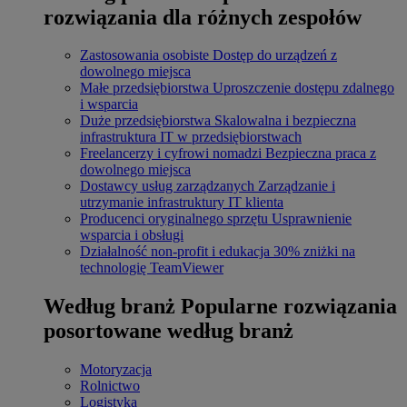
rozwiązania dla różnych zespołów
Zastosowania osobiste
Dostęp do urządzeń z
dowolnego miejsca
Małe przedsiębiorstwa
Uproszczenie dostępu zdalnego
i wsparcia
Duże przedsiębiorstwa
Skalowalna i bezpieczna
infrastruktura IT w przedsiębiorstwach
Freelancerzy i cyfrowi nomadzi
Bezpieczna praca z
dowolnego miejsca
Dostawcy usług zarządzanych
Zarządzanie i
utrzymanie infrastruktury IT klienta
Producenci oryginalnego sprzętu
Usprawnienie
wsparcia i obsługi
Działalność non-profit i edukacja
30% zniżki na
technologię TeamViewer
Według branż
Popularne rozwiązania
posortowane według branż
Motoryzacja
Rolnictwo
Logistyka