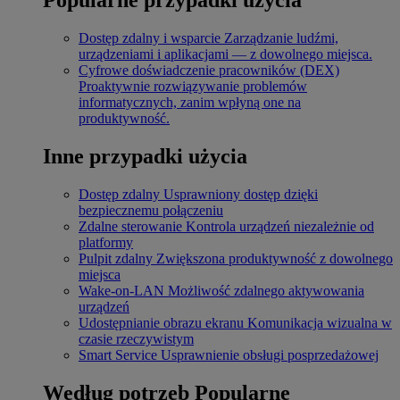
Dostęp zdalny i wsparcie
Zarządzanie ludźmi,
urządzeniami i aplikacjami — z dowolnego miejsca.
Cyfrowe doświadczenie pracowników (DEX)
Proaktywnie rozwiązywanie problemów
informatycznych, zanim wpłyną one na
produktywność.
Inne przypadki użycia
Dostęp zdalny
Usprawniony dostęp dzięki
bezpiecznemu połączeniu
Zdalne sterowanie
Kontrola urządzeń niezależnie od
platformy
Pulpit zdalny
Zwiększona produktywność z dowolnego
miejsca
Wake-on-LAN
Możliwość zdalnego aktywowania
urządzeń
Udostępnianie obrazu ekranu
Komunikacja wizualna w
czasie rzeczywistym
Smart Service
Usprawnienie obsługi posprzedażowej
Według potrzeb
Popularne