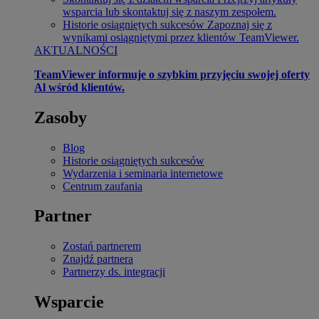
wsparcia lub skontaktuj się z naszym zespołem.
Historie osiągniętych sukcesów
Zapoznaj się z
wynikami osiągniętymi przez klientów TeamViewer.
AKTUALNOŚCI
TeamViewer informuje o szybkim przyjęciu swojej oferty
Al wśród klientów.
Zasoby
Blog
Historie osiągniętych sukcesów
Wydarzenia i seminaria internetowe
Centrum zaufania
Partner
Zostań partnerem
Znajdź partnera
Partnerzy ds. integracji
Wsparcie