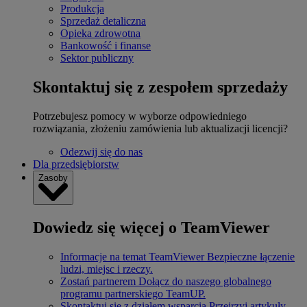
Produkcja
Sprzedaż detaliczna
Opieka zdrowotna
Bankowość i finanse
Sektor publiczny
Skontaktuj się z zespołem sprzedaży
Potrzebujesz pomocy w wyborze odpowiedniego
rozwiązania, złożeniu zamówienia lub aktualizacji licencji?
Odezwij się do nas
Dla przedsiębiorstw
Zasoby
Dowiedz się więcej o TeamViewer
Informacje na temat TeamViewer
Bezpieczne łączenie
ludzi, miejsc i rzeczy.
Zostań partnerem
Dołącz do naszego globalnego
programu partnerskiego TeamUP.
Skontaktuj się z działem wsparcia
Przejrzyj artykuły