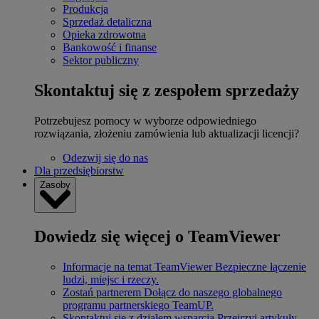
Produkcja
Sprzedaż detaliczna
Opieka zdrowotna
Bankowość i finanse
Sektor publiczny
Skontaktuj się z zespołem sprzedaży
Potrzebujesz pomocy w wyborze odpowiedniego
rozwiązania, złożeniu zamówienia lub aktualizacji licencji?
Odezwij się do nas
Dla przedsiębiorstw
Zasoby
Dowiedz się więcej o TeamViewer
Informacje na temat TeamViewer
Bezpieczne łączenie
ludzi, miejsc i rzeczy.
Zostań partnerem
Dołącz do naszego globalnego
programu partnerskiego TeamUP.
Skontaktuj się z działem wsparcia
Przejrzyj artykuły