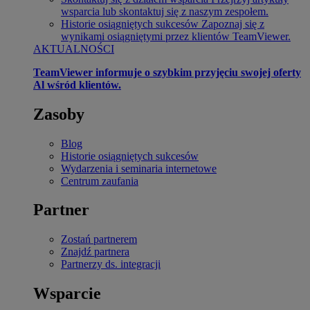
wsparcia lub skontaktuj się z naszym zespołem.
Historie osiągniętych sukcesów
Zapoznaj się z
wynikami osiągniętymi przez klientów TeamViewer.
AKTUALNOŚCI
TeamViewer informuje o szybkim przyjęciu swojej oferty
Al wśród klientów.
Zasoby
Blog
Historie osiągniętych sukcesów
Wydarzenia i seminaria internetowe
Centrum zaufania
Partner
Zostań partnerem
Znajdź partnera
Partnerzy ds. integracji
Wsparcie