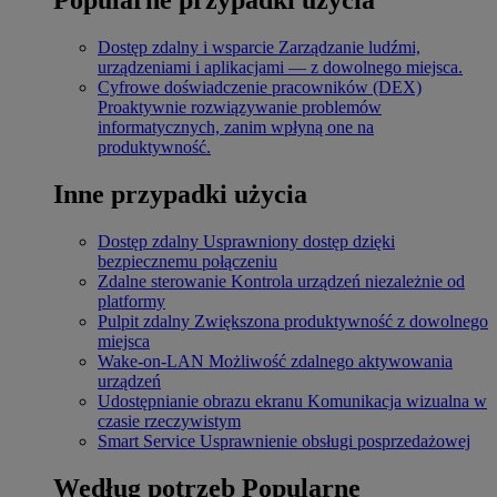
Dostęp zdalny i wsparcie
Zarządzanie ludźmi,
urządzeniami i aplikacjami — z dowolnego miejsca.
Cyfrowe doświadczenie pracowników (DEX)
Proaktywnie rozwiązywanie problemów
informatycznych, zanim wpłyną one na
produktywność.
Inne przypadki użycia
Dostęp zdalny
Usprawniony dostęp dzięki
bezpiecznemu połączeniu
Zdalne sterowanie
Kontrola urządzeń niezależnie od
platformy
Pulpit zdalny
Zwiększona produktywność z dowolnego
miejsca
Wake-on-LAN
Możliwość zdalnego aktywowania
urządzeń
Udostępnianie obrazu ekranu
Komunikacja wizualna w
czasie rzeczywistym
Smart Service
Usprawnienie obsługi posprzedażowej
Według potrzeb
Popularne