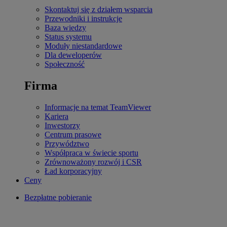
Skontaktuj się z działem wsparcia
Przewodniki i instrukcje
Baza wiedzy
Status systemu
Moduły niestandardowe
Dla deweloperów
Społeczność
Firma
Informacje na temat TeamViewer
Kariera
Inwestorzy
Centrum prasowe
Przywództwo
Współpraca w świecie sportu
Zrównoważony rozwój i CSR
Ład korporacyjny
Ceny
Bezpłatne pobieranie