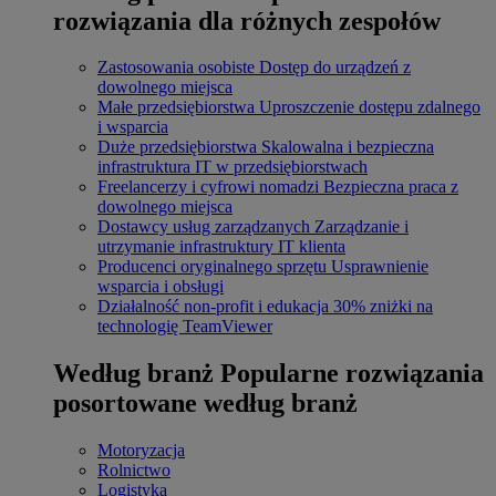
rozwiązania dla różnych zespołów
Zastosowania osobiste
Dostęp do urządzeń z
dowolnego miejsca
Małe przedsiębiorstwa
Uproszczenie dostępu zdalnego
i wsparcia
Duże przedsiębiorstwa
Skalowalna i bezpieczna
infrastruktura IT w przedsiębiorstwach
Freelancerzy i cyfrowi nomadzi
Bezpieczna praca z
dowolnego miejsca
Dostawcy usług zarządzanych
Zarządzanie i
utrzymanie infrastruktury IT klienta
Producenci oryginalnego sprzętu
Usprawnienie
wsparcia i obsługi
Działalność non-profit i edukacja
30% zniżki na
technologię TeamViewer
Według branż
Popularne rozwiązania
posortowane według branż
Motoryzacja
Rolnictwo
Logistyka