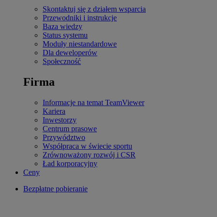
Skontaktuj się z działem wsparcia
Przewodniki i instrukcje
Baza wiedzy
Status systemu
Moduły niestandardowe
Dla deweloperów
Społeczność
Firma
Informacje na temat TeamViewer
Kariera
Inwestorzy
Centrum prasowe
Przywództwo
Współpraca w świecie sportu
Zrównoważony rozwój i CSR
Ład korporacyjny
Ceny
Bezpłatne pobieranie