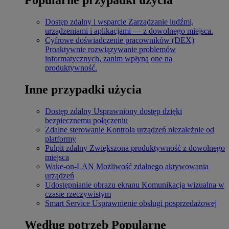
Dostęp zdalny i wsparcie
Zarządzanie ludźmi,
urządzeniami i aplikacjami — z dowolnego miejsca.
Cyfrowe doświadczenie pracowników (DEX)
Proaktywnie rozwiązywanie problemów
informatycznych, zanim wpłyną one na
produktywność.
Inne przypadki użycia
Dostęp zdalny
Usprawniony dostęp dzięki
bezpiecznemu połączeniu
Zdalne sterowanie
Kontrola urządzeń niezależnie od
platformy
Pulpit zdalny
Zwiększona produktywność z dowolnego
miejsca
Wake-on-LAN
Możliwość zdalnego aktywowania
urządzeń
Udostępnianie obrazu ekranu
Komunikacja wizualna w
czasie rzeczywistym
Smart Service
Usprawnienie obsługi posprzedażowej
Według potrzeb
Popularne