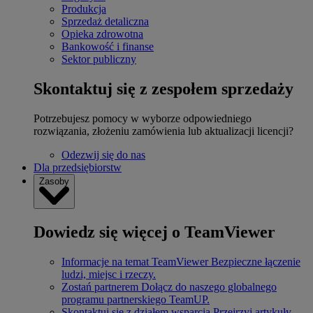
Produkcja
Sprzedaż detaliczna
Opieka zdrowotna
Bankowość i finanse
Sektor publiczny
Skontaktuj się z zespołem sprzedaży
Potrzebujesz pomocy w wyborze odpowiedniego
rozwiązania, złożeniu zamówienia lub aktualizacji licencji?
Odezwij się do nas
Dla przedsiębiorstw
Zasoby
Dowiedz się więcej o TeamViewer
Informacje na temat TeamViewer
Bezpieczne łączenie
ludzi, miejsc i rzeczy.
Zostań partnerem
Dołącz do naszego globalnego
programu partnerskiego TeamUP.
Skontaktuj się z działem wsparcia
Przejrzyj artykuły