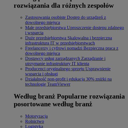
rozwiązania dla różnych zespołów
Zastosowania osobiste
Dostęp do urządzeń z
dowolnego miejsca
Małe przedsiębiorstwa
Uproszczenie dostępu zdalnego
i wsparcia
Duże przedsiębiorstwa
Skalowalna i bezpieczna
infrastruktura IT w przedsiębiorstwach
Freelancerzy i cyfrowi nomadzi
Bezpieczna praca z
dowolnego miejsca
Dostawcy usług zarządzanych
Zarządzanie i
utrzymanie infrastruktury IT klienta
Producenci oryginalnego sprzętu
Usprawnienie
wsparcia i obsługi
Działalność non-profit i edukacja
30% zniżki na
technologię TeamViewer
Według branż
Popularne rozwiązania
posortowane według branż
Motoryzacja
Rolnictwo
Logistyka