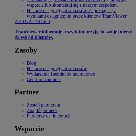
wsparcia lub skontaktuj się z naszym zespołem.
Historie osiągniętych sukcesów
Zapoznaj się z
wynikami osiągniętymi przez klientów TeamViewer.
AKTUALNOŚCI
TeamViewer informuje o szybkim przyjęciu swojej oferty
Al wśród klientów.
Zasoby
Blog
Historie osiągniętych sukcesów
Wydarzenia i seminaria internetowe
Centrum zaufania
Partner
Zostań partnerem
Znajdź partnera
Partnerzy ds. integracji
Wsparcie