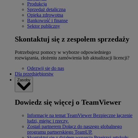
Produkcja
Sprzedaż detaliczna
Opieka zdrowotna
Bankowość i finanse
Sektor publiczny
Skontaktuj się z zespołem sprzedaży
Potrzebujesz pomocy w wyborze odpowiedniego
rozwiązania, złożeniu zamówienia lub aktualizacji licencji?
Odezwij się do nas
Dla przedsiębiorstw
Zasoby
Dowiedz się więcej o TeamViewer
Informacje na temat TeamViewer
Bezpieczne łączenie
ludzi, miejsc i rzeczy.
Zostań partnerem
Dołącz do naszego globalnego
programu partnerskiego TeamUP.
Skontaktuj się z działem wsparcia
Przejrzyj artykuły