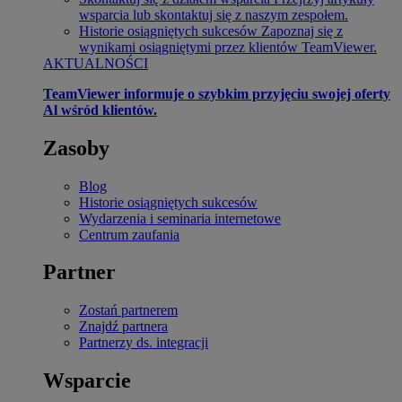
wsparcia lub skontaktuj się z naszym zespołem.
Historie osiągniętych sukcesów
Zapoznaj się z
wynikami osiągniętymi przez klientów TeamViewer.
AKTUALNOŚCI
TeamViewer informuje o szybkim przyjęciu swojej oferty
Al wśród klientów.
Zasoby
Blog
Historie osiągniętych sukcesów
Wydarzenia i seminaria internetowe
Centrum zaufania
Partner
Zostań partnerem
Znajdź partnera
Partnerzy ds. integracji
Wsparcie