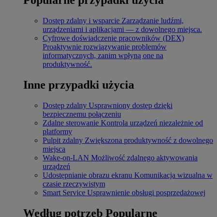
Dostęp zdalny i wsparcie
Zarządzanie ludźmi,
urządzeniami i aplikacjami — z dowolnego miejsca.
Cyfrowe doświadczenie pracowników (DEX)
Proaktywnie rozwiązywanie problemów
informatycznych, zanim wpłyną one na
produktywność.
Inne przypadki użycia
Dostęp zdalny
Usprawniony dostęp dzięki
bezpiecznemu połączeniu
Zdalne sterowanie
Kontrola urządzeń niezależnie od
platformy
Pulpit zdalny
Zwiększona produktywność z dowolnego
miejsca
Wake-on-LAN
Możliwość zdalnego aktywowania
urządzeń
Udostępnianie obrazu ekranu
Komunikacja wizualna w
czasie rzeczywistym
Smart Service
Usprawnienie obsługi posprzedażowej
Według potrzeb
Popularne