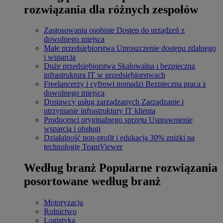
rozwiązania dla różnych zespołów
Zastosowania osobiste
Dostęp do urządzeń z
dowolnego miejsca
Małe przedsiębiorstwa
Uproszczenie dostępu zdalnego
i wsparcia
Duże przedsiębiorstwa
Skalowalna i bezpieczna
infrastruktura IT w przedsiębiorstwach
Freelancerzy i cyfrowi nomadzi
Bezpieczna praca z
dowolnego miejsca
Dostawcy usług zarządzanych
Zarządzanie i
utrzymanie infrastruktury IT klienta
Producenci oryginalnego sprzętu
Usprawnienie
wsparcia i obsługi
Działalność non-profit i edukacja
30% zniżki na
technologię TeamViewer
Według branż
Popularne rozwiązania
posortowane według branż
Motoryzacja
Rolnictwo
Logistyka