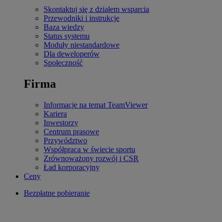
Skontaktuj się z działem wsparcia
Przewodniki i instrukcje
Baza wiedzy
Status systemu
Moduły niestandardowe
Dla deweloperów
Społeczność
Firma
Informacje na temat TeamViewer
Kariera
Inwestorzy
Centrum prasowe
Przywództwo
Współpraca w świecie sportu
Zrównoważony rozwój i CSR
Ład korporacyjny
Ceny
Bezpłatne pobieranie