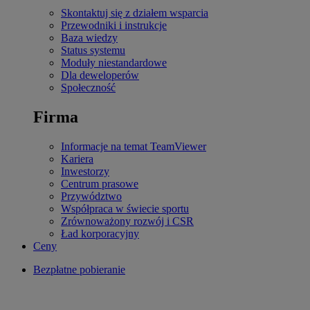
Skontaktuj się z działem wsparcia
Przewodniki i instrukcje
Baza wiedzy
Status systemu
Moduły niestandardowe
Dla deweloperów
Społeczność
Firma
Informacje na temat TeamViewer
Kariera
Inwestorzy
Centrum prasowe
Przywództwo
Współpraca w świecie sportu
Zrównoważony rozwój i CSR
Ład korporacyjny
Ceny
Bezpłatne pobieranie