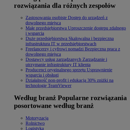
rozwiązania dla różnych zespołów
Zastosowania osobiste
Dostęp do urządzeń z
dowolnego miejsca
Małe przedsiębiorstwa
Uproszczenie dostępu zdalnego
i wsparcia
Duże przedsiębiorstwa
Skalowalna i bezpieczna
infrastruktura IT w przedsiębiorstwach
Freelancerzy i cyfrowi nomadzi
Bezpieczna praca z
dowolnego miejsca
Dostawcy usług zarządzanych
Zarządzanie i
utrzymanie infrastruktury IT klienta
Producenci oryginalnego sprzętu
Usprawnienie
wsparcia i obsługi
Działalność non-profit i edukacja
30% zniżki na
technologię TeamViewer
Według branż
Popularne rozwiązania
posortowane według branż
Motoryzacja
Rolnictwo
Logistyka