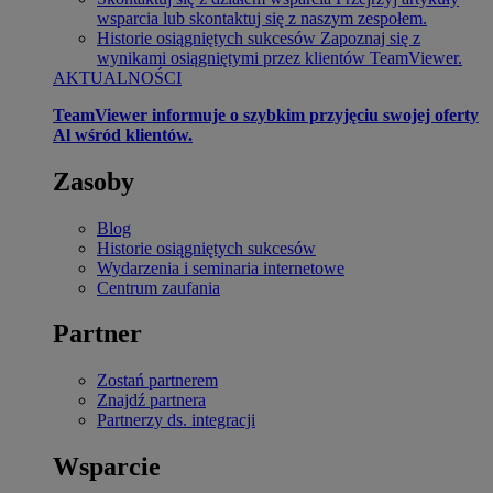
wsparcia lub skontaktuj się z naszym zespołem.
Historie osiągniętych sukcesów
Zapoznaj się z
wynikami osiągniętymi przez klientów TeamViewer.
AKTUALNOŚCI
TeamViewer informuje o szybkim przyjęciu swojej oferty
Al wśród klientów.
Zasoby
Blog
Historie osiągniętych sukcesów
Wydarzenia i seminaria internetowe
Centrum zaufania
Partner
Zostań partnerem
Znajdź partnera
Partnerzy ds. integracji
Wsparcie