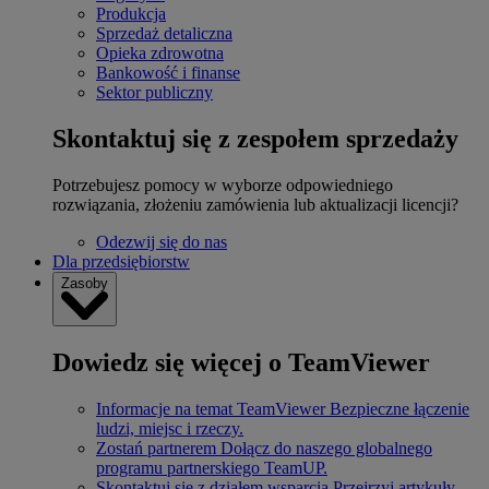
Produkcja
Sprzedaż detaliczna
Opieka zdrowotna
Bankowość i finanse
Sektor publiczny
Skontaktuj się z zespołem sprzedaży
Potrzebujesz pomocy w wyborze odpowiedniego
rozwiązania, złożeniu zamówienia lub aktualizacji licencji?
Odezwij się do nas
Dla przedsiębiorstw
Zasoby
Dowiedz się więcej o TeamViewer
Informacje na temat TeamViewer
Bezpieczne łączenie
ludzi, miejsc i rzeczy.
Zostań partnerem
Dołącz do naszego globalnego
programu partnerskiego TeamUP.
Skontaktuj się z działem wsparcia
Przejrzyj artykuły