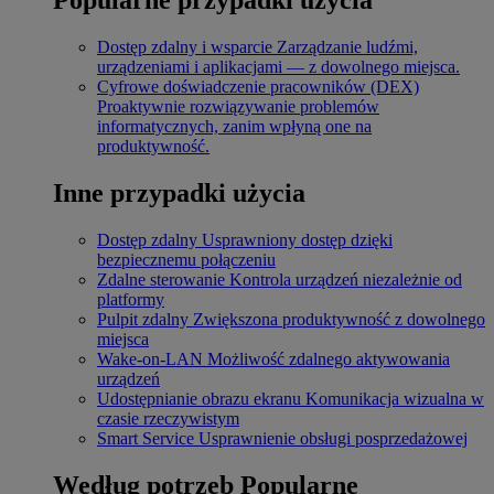
Dostęp zdalny i wsparcie
Zarządzanie ludźmi,
urządzeniami i aplikacjami — z dowolnego miejsca.
Cyfrowe doświadczenie pracowników (DEX)
Proaktywnie rozwiązywanie problemów
informatycznych, zanim wpłyną one na
produktywność.
Inne przypadki użycia
Dostęp zdalny
Usprawniony dostęp dzięki
bezpiecznemu połączeniu
Zdalne sterowanie
Kontrola urządzeń niezależnie od
platformy
Pulpit zdalny
Zwiększona produktywność z dowolnego
miejsca
Wake-on-LAN
Możliwość zdalnego aktywowania
urządzeń
Udostępnianie obrazu ekranu
Komunikacja wizualna w
czasie rzeczywistym
Smart Service
Usprawnienie obsługi posprzedażowej
Według potrzeb
Popularne