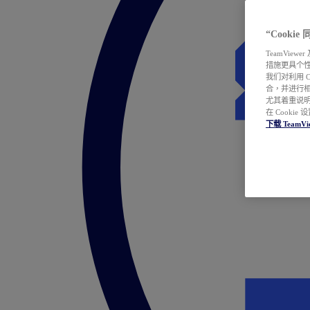
“Cooki
TeamVie
措施更具个
我们对利用 
合，并进行
尤其着重说明
在 Cookie
下载 TeamVi