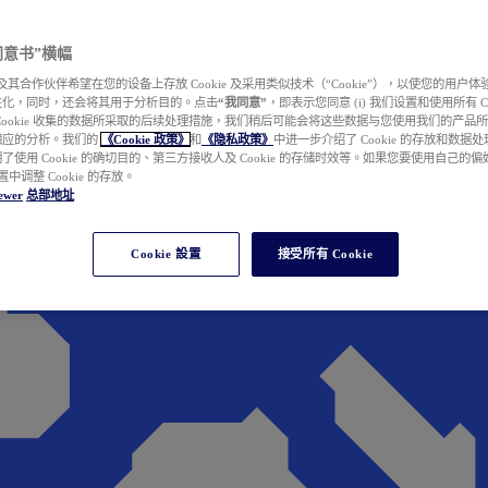
e 同意书”横幅
wer 及其合作伙伴希望在您的设备上存放 Cookie 及采用类似技术（“Cookie”），以使您的用
性化，同时，还会将其用于分析目的。点击
“我同意”
，即表示您同意 (i) 我们设置和使用所有 Cook
Cookie 收集的数据所采取的后续处理措施，我们稍后可能会将这些数据与您使用我们的产品
相应的分析。我们的
《Cookie 政策》
和
《隐私政策》
中进一步介绍了 Cookie 的存放和数据
了使用 Cookie 的确切目的、第三方接收人及 Cookie 的存储时效等。如果您要使用自己的
 设置中调整 Cookie 的存放。
ewer
总部地址
Cookie 設置
接受所有 Cookie