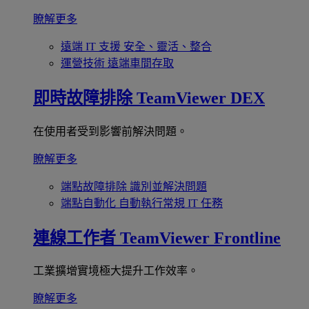
瞭解更多
遠端 IT 支援
安全、靈活、整合
運營技術
遠端車間存取
即時故障排除
TeamViewer DEX
在使用者受到影響前解決問題。
瞭解更多
端點故障排除
識別並解決問題
端點自動化
自動執行常規 IT 任務
連線工作者
TeamViewer Frontline
工業擴增實境極大提升工作效率。
瞭解更多