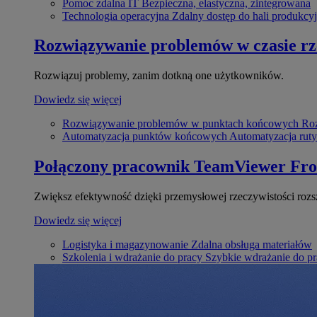
Pomoc zdalna IT
Bezpieczna, elastyczna, zintegrowana
Technologia operacyjna
Zdalny dostęp do hali produkcyj
Rozwiązywanie problemów w czasie r
Rozwiązuj problemy, zanim dotkną one użytkowników.
Dowiedz się więcej
Rozwiązywanie problemów w punktach końcowych
Roz
Automatyzacja punktów końcowych
Automatyzacja rut
Połączony pracownik
TeamViewer Fro
Zwiększ efektywność dzięki przemysłowej rzeczywistości rozs
Dowiedz się więcej
Logistyka i magazynowanie
Zdalna obsługa materiałów
Szkolenia i wdrażanie do pracy
Szybkie wdrażanie do pra