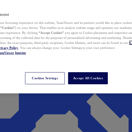
nsent
ur browsing experience on this website, TeamViewer and its partners would like to place cookies
(
“Cookies”
) on your device. That enables us to analyze website usage and optimize our marketing
 user experience. By clicking
“Accept Cookies”
you agree to Cookie placement and respective use,
ocessing of the collected data for the purposes of personalized advertising and marketing. Detail
kies, the exact purposes, third-party recipients, Cookie lifetime, and more can be found in our
C
rivacy Policy
. You can always change your Cookie Settings to your own preference.
eamViewer
Imprint
Cookies Settings
Accept All Cookies