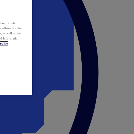
 and similar
 efforts for the
 as well as the
ed information
ookie