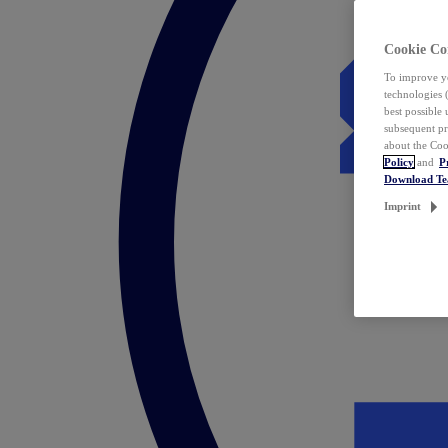
Cookie Co
To improve yo
technologies 
best possible
subsequent pr
about the Coo
Policy
and
P
Download T
Imprint