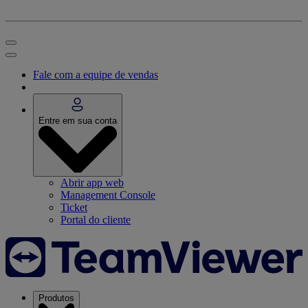
Fale com a equipe de vendas
Entre em sua conta
Abrir app web
Management Console
Ticket
Portal do cliente
Produtos