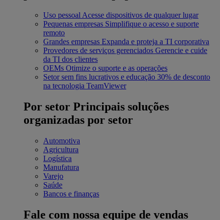
Uso pessoal
Acesse dispositivos de qualquer lugar
Pequenas empresas
Simplifique o acesso e suporte
remoto
Grandes empresas
Expanda e proteja a TI corporativa
Provedores de serviços gerenciados
Gerencie e cuide
da TI dos clientes
OEMs
Otimize o suporte e as operações
Setor sem fins lucrativos e educação
30% de desconto
na tecnologia TeamViewer
Por setor
Principais soluções
organizadas por setor
Automotiva
Agricultura
Logística
Manufatura
Varejo
Saúde
Bancos e finanças
Fale com nossa equipe de vendas