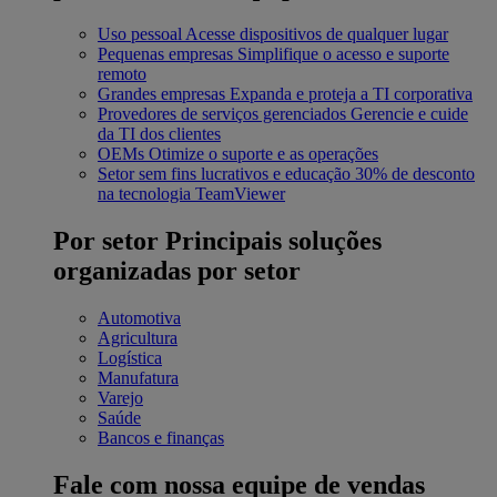
Uso pessoal
Acesse dispositivos de qualquer lugar
Pequenas empresas
Simplifique o acesso e suporte
remoto
Grandes empresas
Expanda e proteja a TI corporativa
Provedores de serviços gerenciados
Gerencie e cuide
da TI dos clientes
OEMs
Otimize o suporte e as operações
Setor sem fins lucrativos e educação
30% de desconto
na tecnologia TeamViewer
Por setor
Principais soluções
organizadas por setor
Automotiva
Agricultura
Logística
Manufatura
Varejo
Saúde
Bancos e finanças
Fale com nossa equipe de vendas