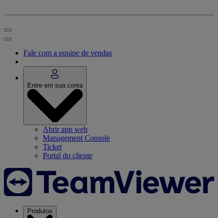
Fale com a equipe de vendas
Entre em sua conta
Abrir app web
Management Console
Ticket
Portal do cliente
Produtos