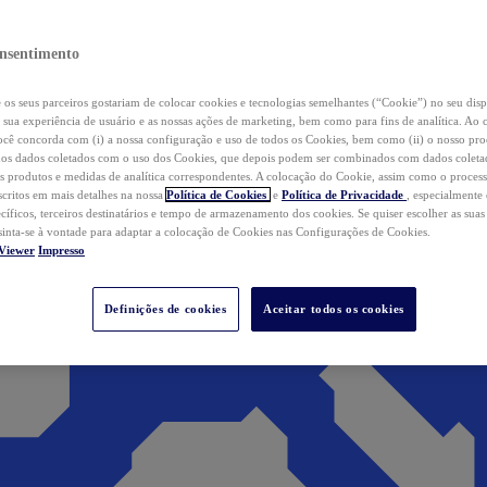
nsentimento
os seus parceiros gostariam de colocar cookies e tecnologias semelhantes (“Cookie”) no seu disp
a sua experiência de usuário e as nossas ações de marketing, bem como para fins de analítica. Ao 
cê concorda com (i) a nossa configuração e uso de todos os Cookies, bem como (ii) o nosso pr
os dados coletados com o uso dos Cookies, que depois podem ser combinados com dados coletad
s produtos e medidas de analítica correspondentes. A colocação do Cookie, assim como o proces
scritos em mais detalhes na nossa
Política de Cookies
e
Política de Privacidade
, especialmente
ecíficos, terceiros destinatários e tempo de armazenamento dos cookies. Se quiser escolher as suas
 sinta-se à vontade para adaptar a colocação de Cookies nas Configurações de Cookies.
Viewer
Impresso
Definições de cookies
Aceitar todos os cookies