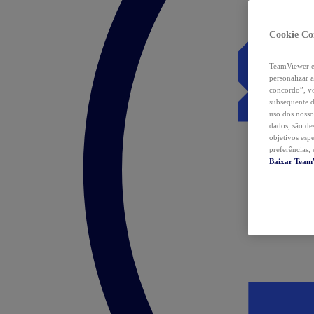
Cookie Co
TeamViewer e 
personalizar 
concordo”, vo
subsequente d
uso dos nosso
dados, são de
objetivos esp
preferências,
Baixar Team