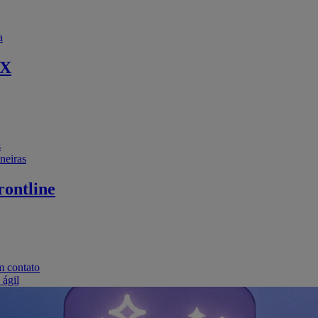
a
EX
s
neiras
ontline
m contato
 ágil