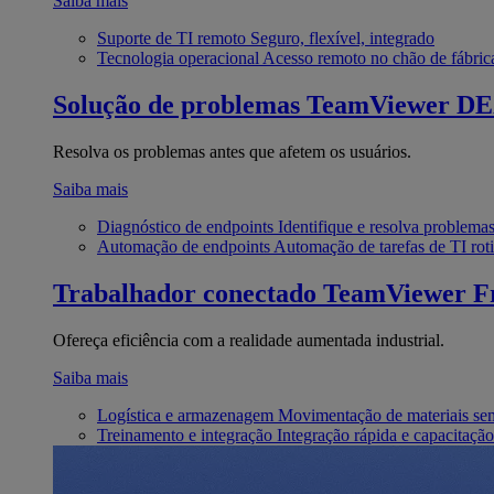
Saiba mais
Suporte de TI remoto
Seguro, flexível, integrado
Tecnologia operacional
Acesso remoto no chão de fábric
Solução de problemas
TeamViewer D
Resolva os problemas antes que afetem os usuários.
Saiba mais
Diagnóstico de endpoints
Identifique e resolva problema
Automação de endpoints
Automação de tarefas de TI roti
Trabalhador conectado
TeamViewer Fr
Ofereça eficiência com a realidade aumentada industrial.
Saiba mais
Logística e armazenagem
Movimentação de materiais se
Treinamento e integração
Integração rápida e capacitação