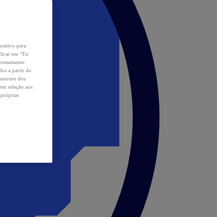
ositivo para
clicar em “Eu
ocessamento
os a partir do
samento dos
 em relação aos
 próprias