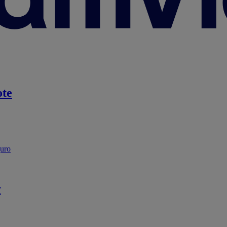
te
guro
r