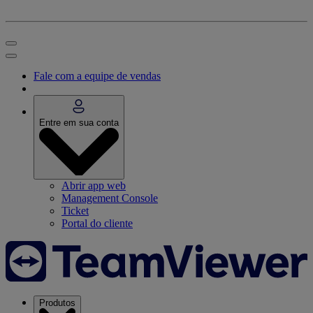
Fale com a equipe de vendas
Entre em sua conta
Abrir app web
Management Console
Ticket
Portal do cliente
Produtos