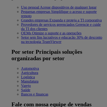
Uso pessoal
Acesse dispositivos de qualquer lugar
Pequenas empresas
Simplifique o acesso e suporte
remoto
Grandes empresas
Expanda e proteja a TI corporativa
Provedores de serviços gerenciados
Gerencie e cuide
da TI dos clientes
OEMs
Otimize o suporte e as operações
Setor sem fins lucrativos e educação
30% de desconto
na tecnologia TeamViewer
Por setor
Principais soluções
organizadas por setor
Automotiva
Agricultura
Logística
Manufatura
Varejo
Saúde
Bancos e finanças
Fale com nossa equipe de vendas