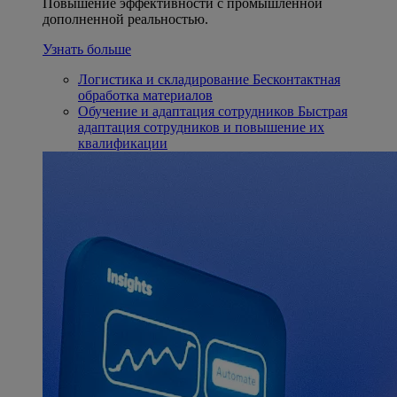
Повышение эффективности с промышленной
дополненной реальностью.
Узнать больше
Логистика и складирование
Бесконтактная
обработка материалов
Обучение и адаптация сотрудников
Быстрая
адаптация сотрудников и повышение их
квалификации