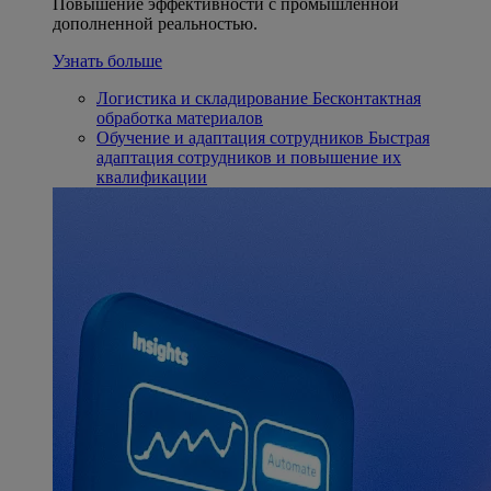
Повышение эффективности с промышленной
дополненной реальностью.
Узнать больше
Логистика и складирование
Бесконтактная
обработка материалов
Обучение и адаптация сотрудников
Быстрая
адаптация сотрудников и повышение их
квалификации