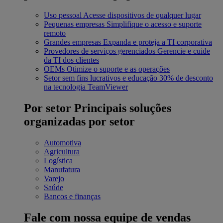
Uso pessoal
Acesse dispositivos de qualquer lugar
Pequenas empresas
Simplifique o acesso e suporte
remoto
Grandes empresas
Expanda e proteja a TI corporativa
Provedores de serviços gerenciados
Gerencie e cuide
da TI dos clientes
OEMs
Otimize o suporte e as operações
Setor sem fins lucrativos e educação
30% de desconto
na tecnologia TeamViewer
Por setor
Principais soluções
organizadas por setor
Automotiva
Agricultura
Logística
Manufatura
Varejo
Saúde
Bancos e finanças
Fale com nossa equipe de vendas