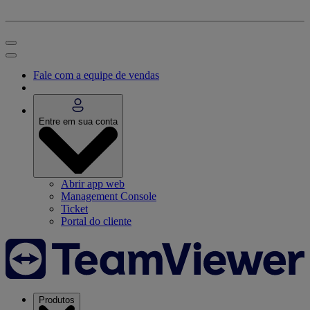
Fale com a equipe de vendas
Entre em sua conta
Abrir app web
Management Console
Ticket
Portal do cliente
Produtos