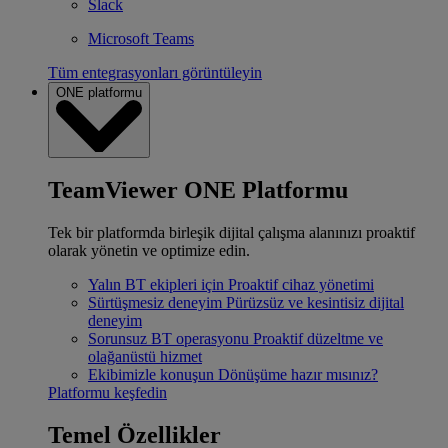
Slack
Microsoft Teams
Tüm entegrasyonları görüntüleyin
ONE platformu
TeamViewer ONE Platformu
Tek bir platformda birleşik dijital çalışma alanınızı proaktif
olarak yönetin ve optimize edin.
Yalın BT ekipleri için
Proaktif cihaz yönetimi
Sürtüşmesiz deneyim
Pürüzsüz ve kesintisiz dijital
deneyim
Sorunsuz BT operasyonu
Proaktif düzeltme ve
olağanüstü hizmet
Ekibimizle konuşun
Dönüşüme hazır mısınız?
Platformu keşfedin
Temel Özellikler