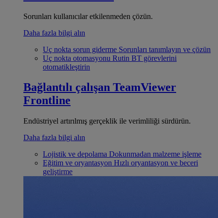
Sorunları kullanıcılar etkilenmeden çözün.
Daha fazla bilgi alın
Uç nokta sorun giderme
Sorunları tanımlayın ve çözün
Uç nokta otomasyonu
Rutin BT görevlerini
otomatikleştirin
Bağlantılı çalışan
TeamViewer
Frontline
Endüstriyel artırılmış gerçeklik ile verimliliği sürdürün.
Daha fazla bilgi alın
Lojistik ve depolama
Dokunmadan malzeme işleme
Eğitim ve oryantasyon
Hızlı oryantasyon ve beceri
geliştirme