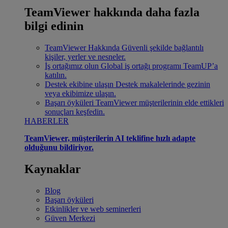
TeamViewer hakkında daha fazla
bilgi edinin
TeamViewer Hakkında
Güvenli şekilde bağlantılı
kişiler, yerler ve nesneler.
İş ortağımız olun
Global iş ortağı programı TeamUP’a
katılın.
Destek ekibine ulaşın
Destek makalelerinde gezinin
veya ekibimize ulaşın.
Başarı öyküleri
TeamViewer müşterilerinin elde ettikleri
sonuçları keşfedin.
HABERLER
TeamViewer, müşterilerin AI teklifine hızlı adapte
olduğunu bildiriyor.
Kaynaklar
Blog
Başarı öyküleri
Etkinlikler ve web seminerleri
Güven Merkezi