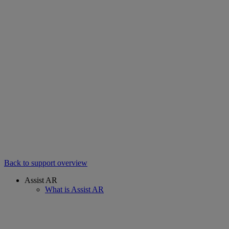
Back to support overview
Assist AR
What is Assist AR