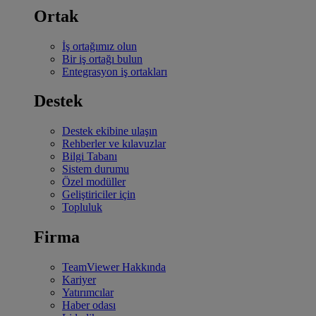
Ortak
İş ortağımız olun
Bir iş ortağı bulun
Entegrasyon iş ortakları
Destek
Destek ekibine ulaşın
Rehberler ve kılavuzlar
Bilgi Tabanı
Sistem durumu
Özel modüller
Geliştiriciler için
Topluluk
Firma
TeamViewer Hakkında
Kariyer
Yatırımcılar
Haber odası