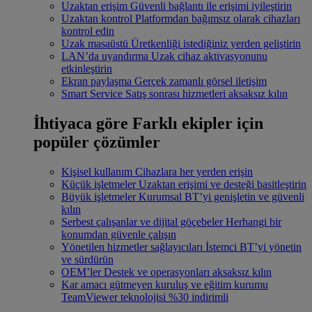
Uzaktan erişim
Güvenli bağlantı ile erişimi iyileştirin
Uzaktan kontrol
Platformdan bağımsız olarak cihazları
kontrol edin
Uzak masaüstü
Üretkenliği istediğiniz yerden geliştirin
LAN’da uyandırma
Uzak cihaz aktivasyonunu
etkinleştirin
Ekran paylaşma
Gerçek zamanlı görsel iletişim
Smart Service
Satış sonrası hizmetleri aksaksız kılın
İhtiyaca göre
Farklı ekipler için
popüler çözümler
Kişisel kullanım
Cihazlara her yerden erişin
Küçük işletmeler
Uzaktan erişimi ve desteği basitleştirin
Büyük işletmeler
Kurumsal BT’yi genişletin ve güvenli
kılın
Serbest çalışanlar ve dijital göçebeler
Herhangi bir
konumdan güvenle çalışın
Yönetilen hizmetler sağlayıcıları
İstemci BT’yi yönetin
ve sürdürün
OEM’ler
Destek ve operasyonları aksaksız kılın
Kar amacı gütmeyen kuruluş ve eğitim kurumu
TeamViewer teknolojisi %30 indirimli