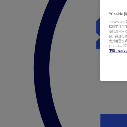
“Cooki
TeamVie
措施更具个
我们对利用 
合，并进行
尤其着重说明
在 Cookie
下载 TeamVi