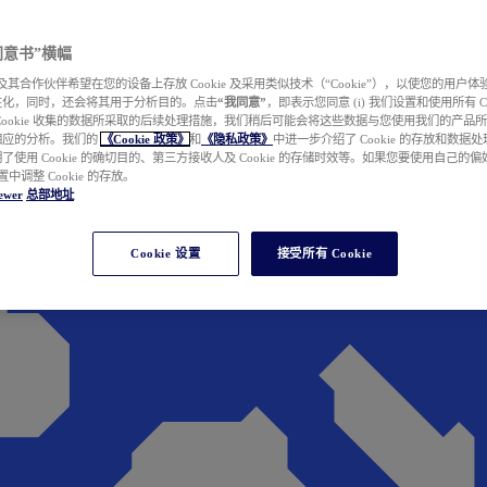
e 同意书”横幅
wer 及其合作伙伴希望在您的设备上存放 Cookie 及采用类似技术（“Cookie”），以使您的用
性化，同时，还会将其用于分析目的。点击
“我同意”
，即表示您同意 (i) 我们设置和使用所有 Cook
Cookie 收集的数据所采取的后续处理措施，我们稍后可能会将这些数据与您使用我们的产品
相应的分析。我们的
《Cookie 政策》
和
《隐私政策》
中进一步介绍了 Cookie 的存放和数据
了使用 Cookie 的确切目的、第三方接收人及 Cookie 的存储时效等。如果您要使用自己的
 设置中调整 Cookie 的存放。
ewer
总部地址
Cookie 设置
接受所有 Cookie