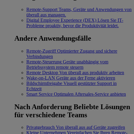
Remote-Support
Teams, Geräte und Anwendungen von
überall aus managen.
Digital Employee Experience (DEX)
Lösen Sie IT-
Probleme proaktiv, bevor die Produktivität leidet.
Andere Anwendungsfälle
Remote-Zugriff
Optimierter Zugang und sichere
Verbindungen
Remote-Steuerung
Geräte unabhängig vom
Betriebssystem remote steuern
Remote Desktop
Von überall aus produktiv arbeiten
Wake-on-LAN
Geräte aus der Ferne aktivieren
Bildschirmfreigabe
Visuell gestützter Support in
Echtzeit
Smart Service
Optimalen Aftersales-Service anbieten
Nach Anforderung
Beliebte Lösungen
für verschiedene Teams
Privatgebrauch
Von überall aus auf Geräte zugreifen
Kleine Unternehmen
Vereinfachen Sie Ihren Remote-