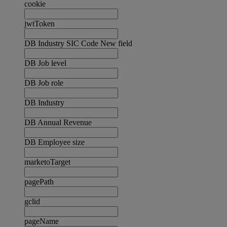
cookie
jwtToken
DB Industry SIC Code New field
DB Job level
DB Job role
DB Industry
DB Annual Revenue
DB Employee size
marketoTarget
pagePath
gclid
pageName