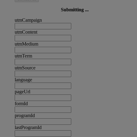
Submitting ...
utmCampaign
utmContent
utmMedium
utmTerm
utmSource
language
pageUrl
formId
programId
lastProgramId