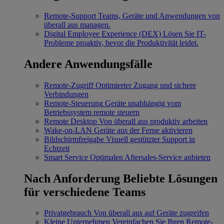
Remote-Support
Teams, Geräte und Anwendungen von
überall aus managen.
Digital Employee Experience (DEX)
Lösen Sie IT-
Probleme proaktiv, bevor die Produktivität leidet.
Andere Anwendungsfälle
Remote-Zugriff
Optimierter Zugang und sichere
Verbindungen
Remote-Steuerung
Geräte unabhängig vom
Betriebssystem remote steuern
Remote Desktop
Von überall aus produktiv arbeiten
Wake-on-LAN
Geräte aus der Ferne aktivieren
Bildschirmfreigabe
Visuell gestützter Support in
Echtzeit
Smart Service
Optimalen Aftersales-Service anbieten
Nach Anforderung
Beliebte Lösungen
für verschiedene Teams
Privatgebrauch
Von überall aus auf Geräte zugreifen
Kleine Unternehmen
Vereinfachen Sie Ihren Remote-