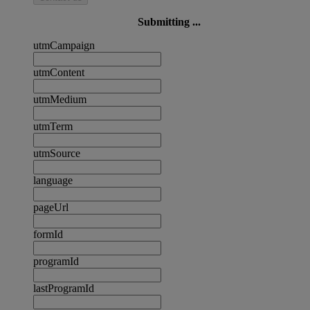
Submitting ...
utmCampaign
utmContent
utmMedium
utmTerm
utmSource
language
pageUrl
formId
programId
lastProgramId