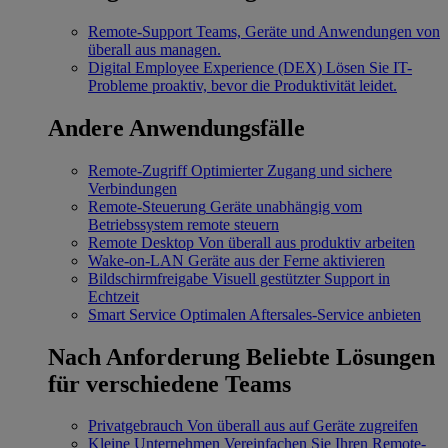
Remote-Support
Teams, Geräte und Anwendungen von
überall aus managen.
Digital Employee Experience (DEX)
Lösen Sie IT-
Probleme proaktiv, bevor die Produktivität leidet.
Andere Anwendungsfälle
Remote-Zugriff
Optimierter Zugang und sichere
Verbindungen
Remote-Steuerung
Geräte unabhängig vom
Betriebssystem remote steuern
Remote Desktop
Von überall aus produktiv arbeiten
Wake-on-LAN
Geräte aus der Ferne aktivieren
Bildschirmfreigabe
Visuell gestützter Support in
Echtzeit
Smart Service
Optimalen Aftersales-Service anbieten
Nach Anforderung
Beliebte Lösungen
für verschiedene Teams
Privatgebrauch
Von überall aus auf Geräte zugreifen
Kleine Unternehmen
Vereinfachen Sie Ihren Remote-