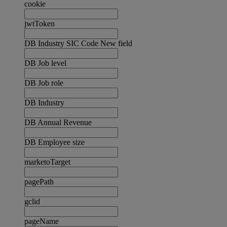
cookie
jwtToken
DB Industry SIC Code New field
DB Job level
DB Job role
DB Industry
DB Annual Revenue
DB Employee size
marketoTarget
pagePath
gclid
pageName