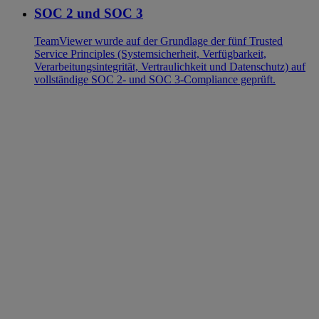
SOC 2 und SOC 3
TeamViewer wurde auf der Grundlage der fünf Trusted
Service Principles (Systemsicherheit, Verfügbarkeit,
Verarbeitungsintegrität, Vertraulichkeit und Datenschutz) auf
vollständige SOC 2- und SOC 3-Compliance geprüft.