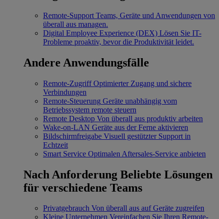
Remote-Support
Teams, Geräte und Anwendungen von
überall aus managen.
Digital Employee Experience (DEX)
Lösen Sie IT-
Probleme proaktiv, bevor die Produktivität leidet.
Andere Anwendungsfälle
Remote-Zugriff
Optimierter Zugang und sichere
Verbindungen
Remote-Steuerung
Geräte unabhängig vom
Betriebssystem remote steuern
Remote Desktop
Von überall aus produktiv arbeiten
Wake-on-LAN
Geräte aus der Ferne aktivieren
Bildschirmfreigabe
Visuell gestützter Support in
Echtzeit
Smart Service
Optimalen Aftersales-Service anbieten
Nach Anforderung
Beliebte Lösungen
für verschiedene Teams
Privatgebrauch
Von überall aus auf Geräte zugreifen
Kleine Unternehmen
Vereinfachen Sie Ihren Remote-